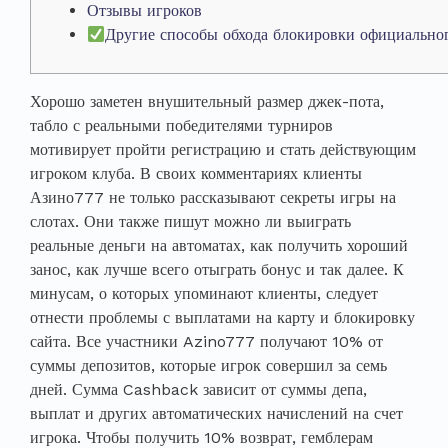
Отзывы игроков
Другие способы обхода блокировки официальн
Хорошо заметен внушительный размер джек-пота,
табло с реальными победителями турниров
мотивирует пройти регистрацию и стать действующим
игроком клуба. В своих комментариях клиенты
Азино777 не только рассказывают секреты игры на
слотах. Они также пишут можно ли выиграть
реальные деньги на автоматах, как получить хороший
занос, как лучше всего отыграть бонус и так далее. К
минусам, о которых упоминают клиенты, следует
отнести проблемы с выплатами на карту и блокировку
сайта. Все участники Azino777 получают 10% от
суммы депозитов, которые игрок совершил за семь
дней. Сумма Cashback зависит от суммы депа,
выплат и других автоматических начислений на счет
игрока. Чтобы получить 10% возврат, гемблерам