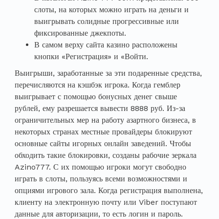
слоты, на которых можно играть на деньги и
выигрывать солидные прогрессивные или
фиксированные джекпоты.
В самом верху сайта казино расположены
кнопки «Регистрация» и «Войти.
Выигрыши, заработанные за эти подаренные средства,
перечисляются на кэшбэк игрока. Когда гемблер
выигрывает с помощью бонусных денег свыше
рублей, ему разрешается вывести 8888 руб. Из-за
ограничительных мер на работу азартного бизнеса, в
некоторых странах местные провайдеры блокируют
основные сайты игорных онлайн заведений. Чтобы
обходить такие блокировки, созданы рабочие зеркала
Azino777. С их помощью игроки могут свободно
играть в слоты, пользуясь всеми возможностями и
опциями игрового зала. Когда регистрация выполнена,
клиенту на электронную почту или Viber поступают
данные для авторизации, то есть логин и пароль.