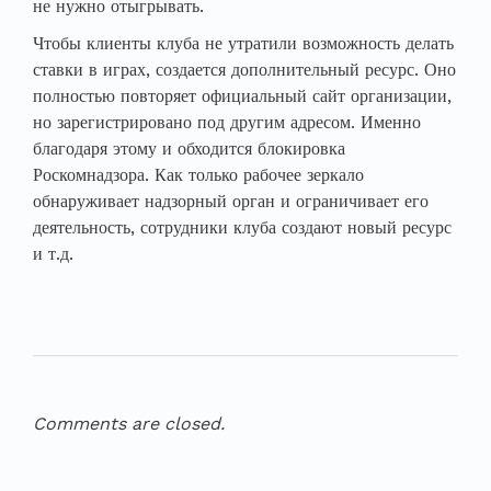
не нужно отыгрывать.
Чтобы клиенты клуба не утратили возможность делать
ставки в играх, создается дополнительный ресурс. Оно
полностью повторяет официальный сайт организации,
но зарегистрировано под другим адресом. Именно
благодаря этому и обходится блокировка
Роскомнадзора. Как только рабочее зеркало
обнаруживает надзорный орган и ограничивает его
деятельность, сотрудники клуба создают новый ресурс
и т.д.
Comments are closed.