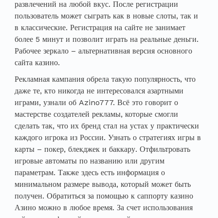
развлечений на любой вкус. После регистрации
пользователь может сыграть как в новые слоты, так и
в классические. Регистрация на сайте не занимает
более 5 минут и позволит играть на реальные деньги.
Рабочее зеркало – альтернативная версия основного
сайта казино.
Рекламная кампания обрела такую популярность, что
даже те, кто никогда не интересовался азартными
играми, узнали об Azino777. Всё это говорит о
мастерстве создателей рекламы, которые смогли
сделать так, что их бренд стал на устах у практически
каждого игрока из России. Узнать о стратегиях игры в
карты – покер, блекджек и баккару. Отфильтровать
игровые автоматы по названию или другим
параметрам. Также здесь есть информация о
минимальном размере вывода, который может быть
получен. Обратиться за помощью к саппорту казино
Азино можно в любое время. За счет использования