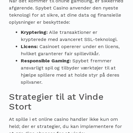
Når det kommer til online gambling, er sikkerhed
afgørende. Spybet Casino anvender den nyeste
teknologi for at sikre, at dine data og finansielle
oplysninger er beskyttede:
Kryptering:
Alle transaktioner er
krypterede med avanceret SSL-teknologi.
Licens:
Casinoet opererer under en licens,
hvilket garanterer fair spillevilkår.
Responsible Gaming:
Spybet fremmer
ansvarligt spil og tilbyder værktøjer til at
hjælpe spillere med at holde styr på deres
spilvaner.
Strategier til at Vinde
Stort
At spille i et online casino handler ikke kun om
held; der er strategier, du kan implementere for