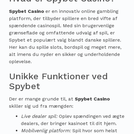
Spybet Casino
er en innovativ online gambling
platform, der tilbyder spillere en bred vifte af
spændende casinospil. Med sin brugervenlige
grænseflade og omfattende udvalg af spil, er
Spybet et populært valg blandt danske spillere.
Her kan du spille slots, bordspil og meget mere,
alt imens du nyder en sikker og underholdende
oplevelse.
Unikke Funktioner ved
Spybet
Der er mange grunde til, at
Spybet Casino
skiller sig ud fra mængden:
Live dealer spil:
Oplev spændingen ved ægte
dealers, der bringer kasinoet til dit hjem.
Mobilvenlig platform:
Spil hvor som helst