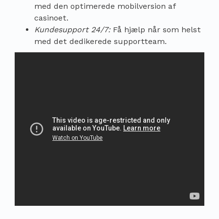
med den optimerede mobilversion af
casinoet.
Kundesupport 24/7:
Få hjælp når som helst
med det dedikerede supportteam.