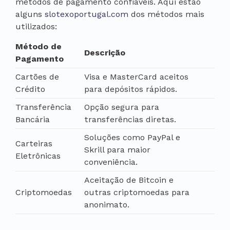
métodos de pagamento confiáveis. Aqui estão
alguns
slotexoportugal.com
dos métodos mais
utilizados:
Método de
Descrição
Pagamento
Cartões de
Visa e MasterCard aceitos
Crédito
para depósitos rápidos.
Transferência
Opção segura para
Bancária
transferências diretas.
Soluções como PayPal e
Carteiras
Skrill para maior
Eletrônicas
conveniência.
Aceitação de Bitcoin e
Criptomoedas
outras criptomoedas para
anonimato.