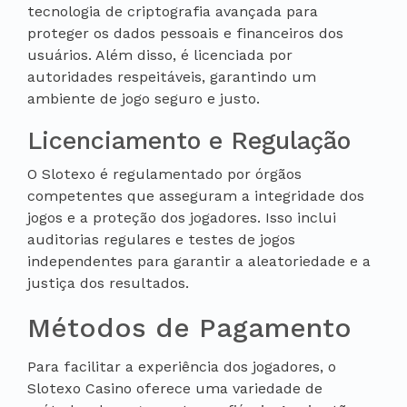
tecnologia de criptografia avançada para
proteger os dados pessoais e financeiros dos
usuários. Além disso, é licenciada por
autoridades respeitáveis, garantindo um
ambiente de jogo seguro e justo.
Licenciamento e Regulação
O Slotexo é regulamentado por órgãos
competentes que asseguram a integridade dos
jogos e a proteção dos jogadores. Isso inclui
auditorias regulares e testes de jogos
independentes para garantir a aleatoriedade e a
justiça dos resultados.
Métodos de Pagamento
Para facilitar a experiência dos jogadores, o
Slotexo Casino oferece uma variedade de