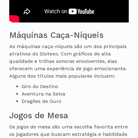
Máquinas Caça-Níqueis
As máquinas caça-níqueis são um dos principais
atrativos do Slotexo. Com gráficos de alta
qualidade e trilhas sonoras envolventes, elas
oferecem uma experiência de jogo emocionante.
Alguns dos títulos mais populares incluem:
Giro do Destino
Aventura na Selva
Dragões de Ouro
Jogos de Mesa
Os jogos de mesa são uma escolha favorita entre
os jogadores que buscam estratégia e habilidade.