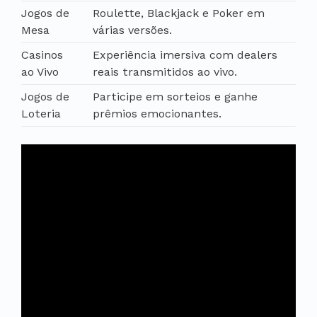
Jogos de
Roulette, Blackjack e Poker em
Mesa
várias versões.
Casinos
Experiência imersiva com dealers
ao Vivo
reais transmitidos ao vivo.
Jogos de
Participe em sorteios e ganhe
Loteria
prêmios emocionantes.