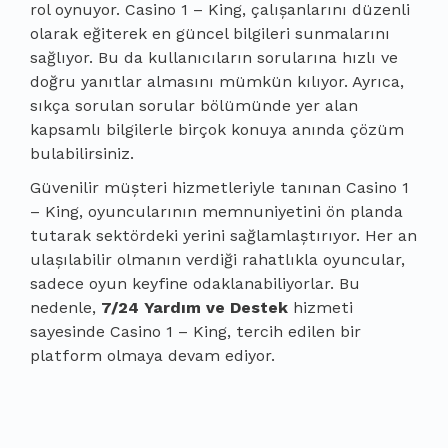
rol oynuyor. Casino 1 – King, çalışanlarını düzenli
olarak eğiterek en güncel bilgileri sunmalarını
sağlıyor. Bu da kullanıcıların sorularına hızlı ve
doğru yanıtlar almasını mümkün kılıyor. Ayrıca,
sıkça sorulan sorular bölümünde yer alan
kapsamlı bilgilerle birçok konuya anında çözüm
bulabilirsiniz.
Güvenilir müşteri hizmetleriyle tanınan Casino 1
– King, oyuncularının memnuniyetini ön planda
tutarak sektördeki yerini sağlamlaştırıyor. Her an
ulaşılabilir olmanın verdiği rahatlıkla oyuncular,
sadece oyun keyfine odaklanabiliyorlar. Bu
nedenle,
7/24 Yardım ve Destek
hizmeti
sayesinde Casino 1 – King, tercih edilen bir
platform olmaya devam ediyor.