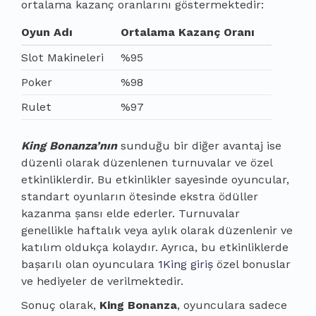
ortalama kazanç oranlarını göstermektedir:
Oyun Adı
Ortalama Kazanç Oranı
Slot Makineleri
%95
Poker
%98
Rulet
%97
King Bonanza’nın
sunduğu bir diğer avantaj ise
düzenli olarak düzenlenen turnuvalar ve özel
etkinliklerdir. Bu etkinlikler sayesinde oyuncular,
standart oyunların ötesinde ekstra ödüller
kazanma şansı elde ederler. Turnuvalar
genellikle haftalık veya aylık olarak düzenlenir ve
katılım oldukça kolaydır. Ayrıca, bu etkinliklerde
başarılı olan oyunculara
1King giriş
özel bonuslar
ve hediyeler de verilmektedir.
Sonuç olarak,
King Bonanza
, oyunculara sadece