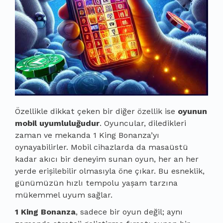
Özellikle dikkat çeken bir diğer özellik ise
oyunun
mobil uyumluluğudur
. Oyuncular, diledikleri
zaman ve mekanda 1 King Bonanza’yı
oynayabilirler. Mobil cihazlarda da masaüstü
kadar akıcı bir deneyim sunan oyun, her an her
yerde erişilebilir olmasıyla öne çıkar. Bu esneklik,
günümüzün hızlı tempolu yaşam tarzına
mükemmel uyum sağlar.
1 King Bonanza
, sadece bir oyun değil; aynı