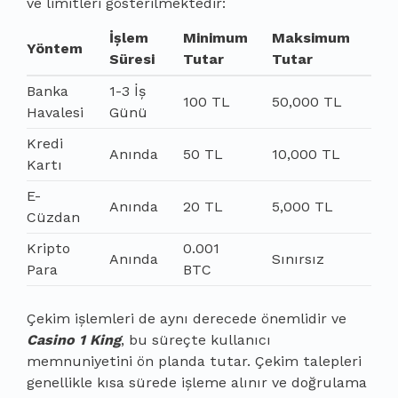
ve limitleri gösterilmektedir:
İşlem
Minimum
Maksimum
Yöntem
Süresi
Tutar
Tutar
Banka
1-3 İş
100 TL
50,000 TL
Havalesi
Günü
Kredi
Anında
50 TL
10,000 TL
Kartı
E-
Anında
20 TL
5,000 TL
Cüzdan
Kripto
0.001
Anında
Sınırsız
Para
BTC
Çekim işlemleri de aynı derecede önemlidir ve
Casino 1 King
, bu süreçte kullanıcı
memnuniyetini ön planda tutar. Çekim talepleri
genellikle kısa sürede işleme alınır ve doğrulama