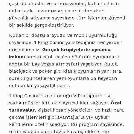
çeşitli bonuslar ve promosyonlar, kullanıcıların
daha fazla kazanmasına olanak tanırken,
güvenilir altyapısı sayesinde tüm işlemler güvenli
bir şekilde gerçekleştiriliyor.
Kullanıcı dostu arayüzü ve mobil uyumluluğu
sayesinde, 1 King Casino’ya istediğiniz her yerden
erişebilirsiniz.
Gerçek krupiyelerle oynama
imkanı
sunan canlı casino bölümü, oyunculara
adeta bir Las Vegas atmosferi yaşatıyor. Rulet,
blackjack ve poker gibi klasik oyunların yanı sıra,
sürekli güncellenen yeni oyunlarla da heyecan
dolu anlar yaşayabilirsiniz.
1 King Casino’nun sunduğu VIP programı ise
sadık müşterilere özel ayrıcalıklar sağlıyor.
Özel
turnuvalar
, kişisel hesap yöneticileri ve hızlı para
çekme işlemleri gibi avantajlarla VIP üyeler
kendilerini özel hissediyor. Bu program sayesinde,
uzun vadede daha fazla kazanç elde etme