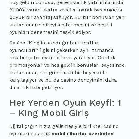
hoş geldin bonusu, genellikle ilk yatırımlarında
%100’e varan ekstra kredi sunarak başlangıçta
büyük bir avantaj sağlıyor. Bu tür bonuslar, yeni
kullanıcıların siteyi keşfetmesini ve çeşitli
oyunları denemesini teşvik ediyor.
Casino 1King’in sunduğu bu fırsatlar,
oyuncuların ilgisini çekerken aynı zamanda
rekabetçi bir oyun ortamı yaratıyor. Günlük
promosyonlar ve hoş geldin bonusları sayesinde
kullanıcılar, her gün farklı bir heyecanla
karşılaşıyor ve bu da casino deneyimini daha
dinamik hale getiriyor.
Her Yerden Oyun Keyfi: 1
– King Mobil Giriş
Dijital çağın hızla gelişmesiyle birlikte, casino
oyunları da artık
mobil cihazlar üzerinden