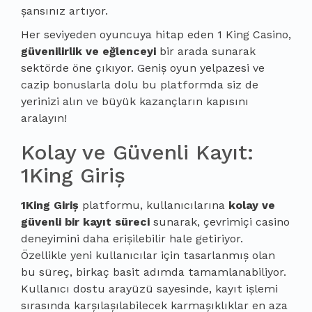
şansınız artıyor.
Her seviyeden oyuncuya hitap eden 1 King Casino,
güvenilirlik ve eğlenceyi
bir arada sunarak
sektörde öne çıkıyor. Geniş oyun yelpazesi ve
cazip bonuslarla dolu bu platformda siz de
yerinizi alın ve büyük kazançların kapısını
aralayın!
Kolay ve Güvenli Kayıt:
1King Giriş
1King Giriş
platformu, kullanıcılarına
kolay ve
güvenli bir kayıt süreci
sunarak, çevrimiçi casino
deneyimini daha erişilebilir hale getiriyor.
Özellikle yeni kullanıcılar için tasarlanmış olan
bu süreç, birkaç basit adımda tamamlanabiliyor.
Kullanıcı dostu arayüzü sayesinde, kayıt işlemi
sırasında karşılaşılabilecek karmaşıklıklar en aza