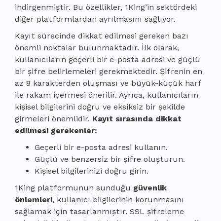
indirgenmiştir. Bu özellikler, 1King’in sektördeki
diğer platformlardan ayrılmasını sağlıyor.
Kayıt sürecinde dikkat edilmesi gereken bazı
önemli noktalar bulunmaktadır. İlk olarak,
kullanıcıların geçerli bir e-posta adresi ve güçlü
bir şifre belirlemeleri gerekmektedir. Şifrenin en
az 8 karakterden oluşması ve büyük-küçük harf
ile rakam içermesi önerilir. Ayrıca, kullanıcıların
kişisel bilgilerini doğru ve eksiksiz bir şekilde
girmeleri önemlidir.
Kayıt sırasında dikkat
edilmesi gerekenler:
Geçerli bir e-posta adresi kullanın.
Güçlü ve benzersiz bir şifre oluşturun.
Kişisel bilgilerinizi doğru girin.
1King platformunun sunduğu
güvenlik
önlemleri
, kullanıcı bilgilerinin korunmasını
sağlamak için tasarlanmıştır. SSL şifreleme