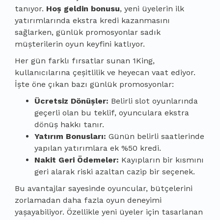
tanıyor.
Hoş geldin bonusu
, yeni üyelerin ilk
yatırımlarında ekstra kredi kazanmasını
sağlarken, günlük promosyonlar sadık
müşterilerin oyun keyfini katlıyor.
Her gün farklı fırsatlar sunan 1King,
kullanıcılarına çeşitlilik ve heyecan vaat ediyor.
İşte öne çıkan bazı günlük promosyonlar:
Ücretsiz Dönüşler:
Belirli slot oyunlarında
geçerli olan bu teklif, oyunculara ekstra
dönüş hakkı tanır.
Yatırım Bonusları:
Günün belirli saatlerinde
yapılan yatırımlara ek %50 kredi.
Nakit Geri Ödemeler:
Kayıpların bir kısmını
geri alarak riski azaltan cazip bir seçenek.
Bu avantajlar sayesinde oyuncular, bütçelerini
zorlamadan daha fazla oyun deneyimi
yaşayabiliyor. Özellikle yeni üyeler için tasarlanan