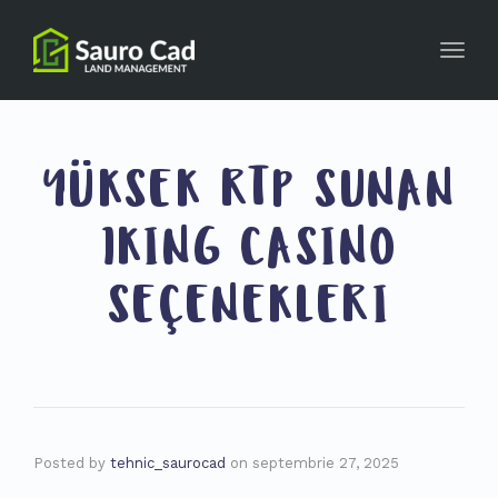
Toggl
navig
YÜKSEK RTP SUNAN
1KING CASINO
SEÇENEKLERI
Posted by
tehnic_saurocad
on
septembrie 27, 2025