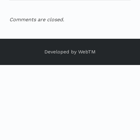
Comments are closed.
Developed by
WebTM