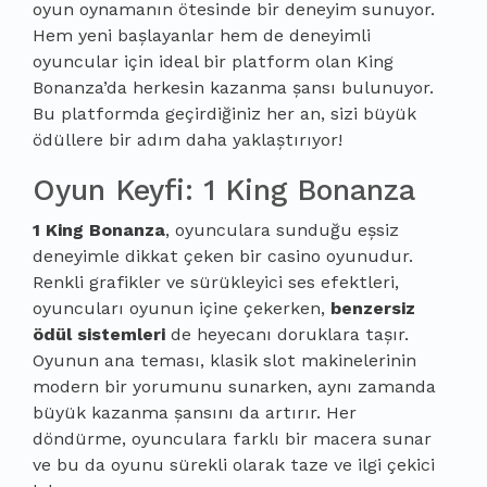
oyun oynamanın ötesinde bir deneyim sunuyor.
Hem yeni başlayanlar hem de deneyimli
oyuncular için ideal bir platform olan King
Bonanza’da herkesin kazanma şansı bulunuyor.
Bu platformda geçirdiğiniz her an, sizi büyük
ödüllere bir adım daha yaklaştırıyor!
Oyun Keyfi: 1 King Bonanza
1 King Bonanza
, oyunculara sunduğu eşsiz
deneyimle dikkat çeken bir casino oyunudur.
Renkli grafikler ve sürükleyici ses efektleri,
oyuncuları oyunun içine çekerken,
benzersiz
ödül sistemleri
de heyecanı doruklara taşır.
Oyunun ana teması, klasik slot makinelerinin
modern bir yorumunu sunarken, aynı zamanda
büyük kazanma şansını da artırır. Her
döndürme, oyunculara farklı bir macera sunar
ve bu da oyunu sürekli olarak taze ve ilgi çekici