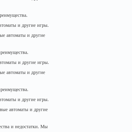
преимущества.
втоматы и другие игры.
вые автоматы и другие
преимущества.
втоматы и другие игры.
вые автоматы и другие
преимущества.
втоматы и другие игры.
овые автоматы и другие
ства и недостатки. Мы