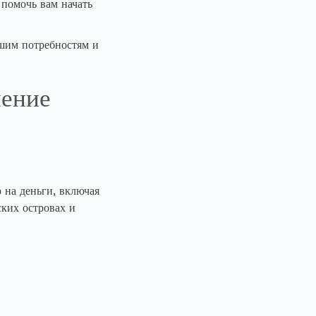
 помочь вам начать
ашим потребностям и
нение
 на деньги, включая
ских островах и