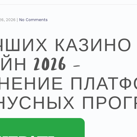
 26, 2026
|
No Comments
УЧШИХ КАЗИНО
Н 2026 –
НЕНИЕ ПЛАТ
НУСНЫХ ПРО