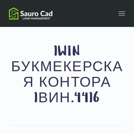
Toggl
navig
1WIN
БУКМЕКЕРСКА
Я КОНТОРА
1ВИН.4416