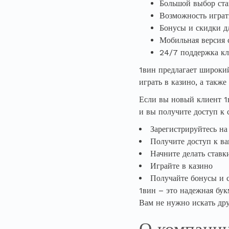
Большой выбор ста
Возможность играт
Бонусы и скидки д
Мобильная версия 
24/7 поддержка кл
1вин предлагает широкий
играть в казино, а также
Если вы новый клиент 1в
и вы получите доступ к 
Зарегистрируйтесь на
Получите доступ к в
Начните делать ставк
Играйте в казино
Получайте бонусы и 
1вин – это надежная бук
Вам не нужно искать дру