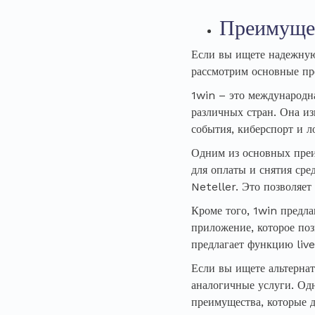
Преимуще
Если вы ищете надежную
рассмотрим основные пр
1win – это международна
различных стран. Она и
события, киберспорт и л
Одним из основных преим
для оплаты и снятия сре
Neteller. Это позволяет
Кроме того, 1win предла
приложение, которое поз
предлагает функцию live
Если вы ищете альтернат
аналогичные услуги. Одн
преимущества, которые д