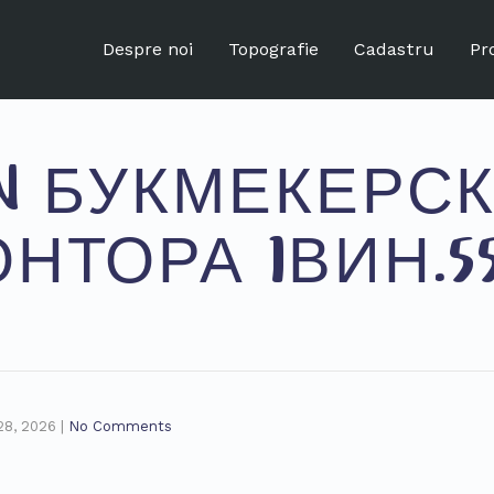
Despre noi
Topografie
Cadastru
Pr
IN БУКМЕКЕРС
ОНТОРА 1ВИН.55
 28, 2026
|
No Comments