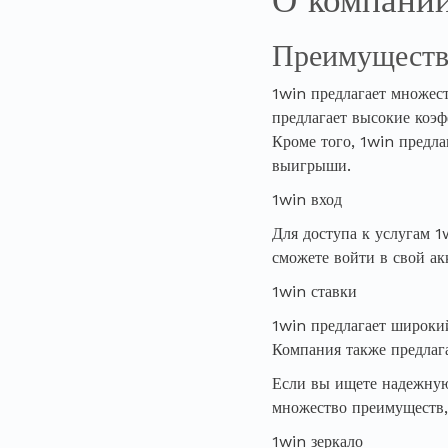
О компани
Преимуществ
1win предлагает множест
предлагает высокие коэф
Кроме того, 1win предла
выигрыши.
1win вход
Для доступа к услугам 
сможете войти в свой ак
1win ставки
1win предлагает широкий
Компания также предлаг
Если вы ищете надежную
множество преимуществ, 
1win зеркало