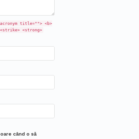
acronym title=""> <b>
<strike> <strong>
toare când o să