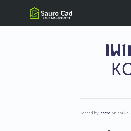
1W
К
Posted by
itsme
on
aprilie