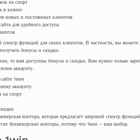
вок на спорт
ь в казино
ля новых и постоянных клиентов
сайта для удобного доступа
иентов
 спектр функций для своих клиентов. В частности, вы можете д
 получать бонусы и скидки.
ин, то вам доступны бонусы и скидки. Вам нужно только зарег
своим аккаунту.
 сайте 1вин
ашему аккаунту
и на спорт
скидки
мекерская контора, которая предлагает широкий спектр функций
гие букмекерские конторы, потому что 1вин – ваш выбор.