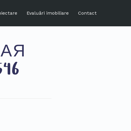
oiectare
Evaluări imobiliare
Contact
КАЯ
46