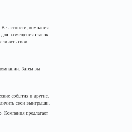
 В частности, компания
 для размещения ставок.
величить свои
компании. Затем вы
еские события и другие.
еличить свои выигрыши.
р. Компания предлагает