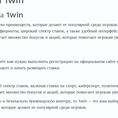
и 1win
а 1win
во преимуществ, которые делают ее популярной среди игроков.
фициенты, широкий спектр ставок, а также удобный интерфейс
гает множество бонусов и акций, которые помогают игрокам у
1win вам нужно выполнить регистрацию на официальном сайте 
каунт и начать размещать ставки.
 спектр ставок, включая ставки на спорт, киберспорт, политич
ает множество бонусов и акций, которые помогают игрокам ув
 и безопасную букмекерскую контору, то 1win – это ваш выбо
которые делают ее популярной среди игроков.