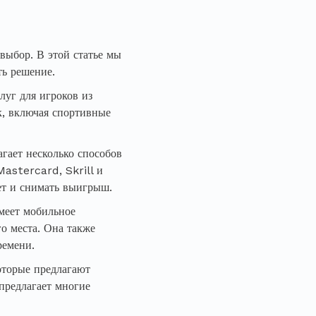
ыбор. В этой статье мы
ь решение.
луг для игроков из
к, включая спортивные
гает несколько способов
Mastercard, Skrill и
чет и снимать выигрыш.
имеет мобильное
го места. Она также
ремени.
которые предлагают
 предлагает многие