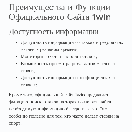
Преимущества и Функции
Официального Сайта 1win
Доступность информации
Доступность информации о ставках и результатах
матчей в реальном времени;
Мониторинг счета и истории ставок;
Возможность просмотра результатов матчей и
ставок;
Доступность информации о коэффициентах и
ставках;
Кроме того, официальный сайт 1win предлагает
функцию поиска ставок, которая позволяет найти
необходимую информацию быстро и легко. Это
особенно полезно для тех, кто часто делает ставки на
спорт.