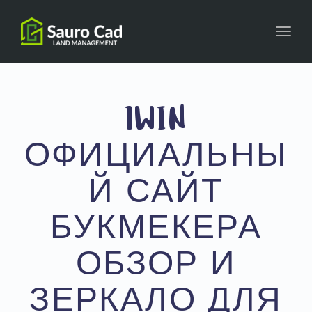
Toggl
navig
1WIN
ОФИЦИАЛЬНЫ
Й САЙТ
БУКМЕКЕРА
ОБЗОР И
ЗЕРКАЛО ДЛЯ