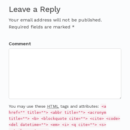
Leave a Reply
Your email address will not be published.
Required fields are marked *
Comment
You may use these
HTML
tags and attributes:
<a
href="" title=""> <abbr title=""> <acronym
title=""> <b> <blockquote cite=""> <cite> <code>
<del datetime=""> <em> <i> <q cite=""> <s>