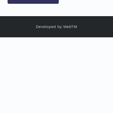
Developed by
WebTM