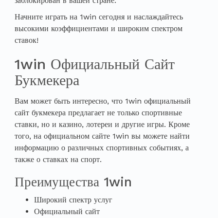
заблокирован в вашей стране.
Начните играть на 1win сегодня и наслаждайтесь
высокими коэффициентами и широким спектром
ставок!
1win Официальный Сайт
Букмекера
Вам может быть интересно, что 1win официальный
сайт букмекера предлагает не только спортивные
ставки, но и казино, лотереи и другие игры. Кроме
того, на официальном сайте 1win вы можете найти
информацию о различных спортивных событиях, а
также о ставках на спорт.
Преимущества 1win
Широкий спектр услуг
Официальный сайт