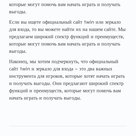
которые могут помочь вам начать играть и получать
выгоды.
Если вы ищете официальный сайт 1win или зеркало
для входа, то вы можете найти их на нашем сайте. Мы
предлагаем широкий спектр функций и преимуществ,
которые могут помочь вам начать играть и получать
выгоды.
Наконец, мы хотим подчеркнуть, что официальный
сайт 1win и зеркало для входа – это два важных
инструмента для игроков, которые хотят начать играть
и получать выгоды. Они предлагают широкий спектр
функций и преимуществ, которые могут помочь вам
начать играть и получать выгоды.