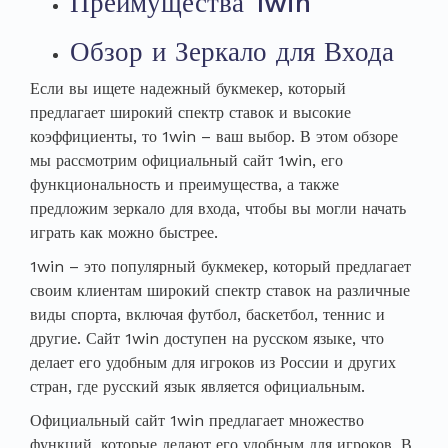
Преимущества 1win
Обзор и Зеркало для Входа
Если вы ищете надежный букмекер, который
предлагает широкий спектр ставок и высокие
коэффициенты, то 1win – ваш выбор. В этом обзоре
мы рассмотрим официальный сайт 1win, его
функциональность и преимущества, а также
предложим зеркало для входа, чтобы вы могли начать
играть как можно быстрее.
1win – это популярный букмекер, который предлагает
своим клиентам широкий спектр ставок на различные
виды спорта, включая футбол, баскетбол, теннис и
другие. Сайт 1win доступен на русском языке, что
делает его удобным для игроков из России и других
стран, где русский язык является официальным.
Официальный сайт 1win предлагает множество
функций, которые делают его удобным для игроков. В