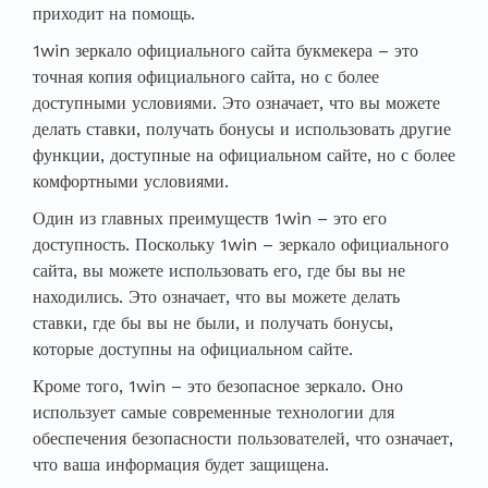
приходит на помощь.
1win зеркало официального сайта букмекера – это
точная копия официального сайта, но с более
доступными условиями. Это означает, что вы можете
делать ставки, получать бонусы и использовать другие
функции, доступные на официальном сайте, но с более
комфортными условиями.
Один из главных преимуществ 1win – это его
доступность. Поскольку 1win – зеркало официального
сайта, вы можете использовать его, где бы вы не
находились. Это означает, что вы можете делать
ставки, где бы вы не были, и получать бонусы,
которые доступны на официальном сайте.
Кроме того, 1win – это безопасное зеркало. Оно
использует самые современные технологии для
обеспечения безопасности пользователей, что означает,
что ваша информация будет защищена.