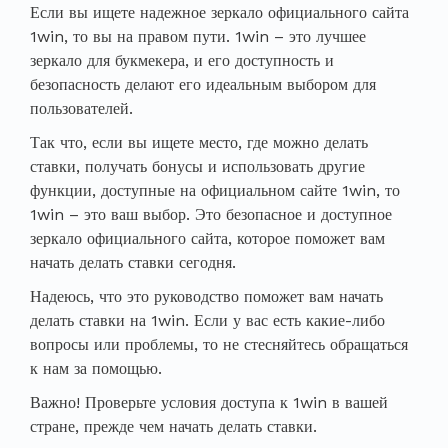
Если вы ищете надежное зеркало официального сайта
1win, то вы на правом пути. 1win – это лучшее
зеркало для букмекера, и его доступность и
безопасность делают его идеальным выбором для
пользователей.
Так что, если вы ищете место, где можно делать
ставки, получать бонусы и использовать другие
функции, доступные на официальном сайте 1win, то
1win – это ваш выбор. Это безопасное и доступное
зеркало официального сайта, которое поможет вам
начать делать ставки сегодня.
Надеюсь, что это руководство поможет вам начать
делать ставки на 1win. Если у вас есть какие-либо
вопросы или проблемы, то не стесняйтесь обращаться
к нам за помощью.
Важно! Проверьте условия доступа к 1win в вашей
стране, прежде чем начать делать ставки.