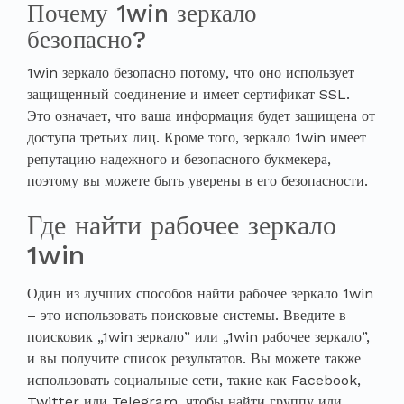
Почему 1win зеркало
безопасно?
1win зеркало безопасно потому, что оно использует
защищенный соединение и имеет сертификат SSL.
Это означает, что ваша информация будет защищена от
доступа третьих лиц. Кроме того, зеркало 1win имеет
репутацию надежного и безопасного букмекера,
поэтому вы можете быть уверены в его безопасности.
Где найти рабочее зеркало
1win
Один из лучших способов найти рабочее зеркало 1win
– это использовать поисковые системы. Введите в
поисковик „1win зеркало” или „1win рабочее зеркало”,
и вы получите список результатов. Вы можете также
использовать социальные сети, такие как Facebook,
Twitter или Telegram, чтобы найти группу или