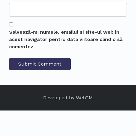
Salvează-mi numele, emailul și site-ul web în
acest navigator pentru data viitoare când o să
comentez.
Developed by
WebTM