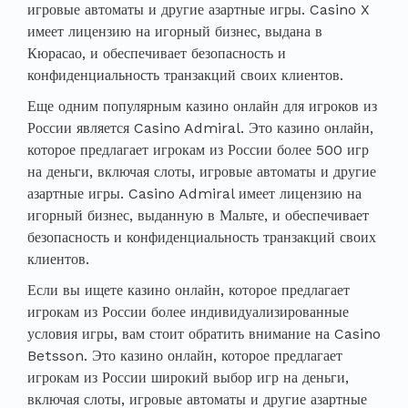
игровые автоматы и другие азартные игры. Casino X
имеет лицензию на игорный бизнес, выдана в
Кюрасао, и обеспечивает безопасность и
конфиденциальность транзакций своих клиентов.
Еще одним популярным казино онлайн для игроков из
России является Casino Admiral. Это казино онлайн,
которое предлагает игрокам из России более 500 игр
на деньги, включая слоты, игровые автоматы и другие
азартные игры. Casino Admiral имеет лицензию на
игорный бизнес, выданную в Мальте, и обеспечивает
безопасность и конфиденциальность транзакций своих
клиентов.
Если вы ищете казино онлайн, которое предлагает
игрокам из России более индивидуализированные
условия игры, вам стоит обратить внимание на Casino
Betsson. Это казино онлайн, которое предлагает
игрокам из России широкий выбор игр на деньги,
включая слоты, игровые автоматы и другие азартные