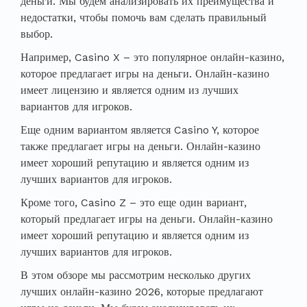
деньги. Мы будем анализировать их преимущества и
недостатки, чтобы помочь вам сделать правильный
выбор.
Например, Casino X – это популярное онлайн-казино,
которое предлагает игры на деньги. Онлайн-казино
имеет лицензию и является одним из лучших
вариантов для игроков.
Еще одним вариантом является Casino Y, которое
также предлагает игры на деньги. Онлайн-казино
имеет хороший репутацию и является одним из
лучших вариантов для игроков.
Кроме того, Casino Z – это еще один вариант,
который предлагает игры на деньги. Онлайн-казино
имеет хороший репутацию и является одним из
лучших вариантов для игроков.
В этом обзоре мы рассмотрим несколько других
лучших онлайн-казино 2026, которые предлагают