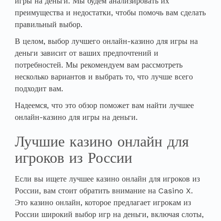
игры на деньги. Мы будем анализировать их
преимущества и недостатки, чтобы помочь вам сделать
правильный выбор.
В целом, выбор лучшего онлайн-казино для игры на
деньги зависит от ваших предпочтений и
потребностей. Мы рекомендуем вам рассмотреть
несколько вариантов и выбрать то, что лучше всего
подходит вам.
Надеемся, что это обзор поможет вам найти лучшее
онлайн-казино для игры на деньги.
Лучшие казино онлайн для
игроков из России
Если вы ищете лучшее казино онлайн для игроков из
России, вам стоит обратить внимание на Casino X.
Это казино онлайн, которое предлагает игрокам из
России широкий выбор игр на деньги, включая слоты,