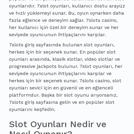
oyunlarıdır. 7slot oyunları, kullanıcı dostu arayüz
ve hızlı yüklemeyi sunar. Bu, oyun oynarken daha
fazla eğlence ve deneyim sağlar. 7slots casino,
her kullanıcı için özel bir deneyim sunar ve her
seviyede oyuncunun ihtiyaçlarını karşılar.
7slots giriş sayfasında bulunan slot oyunları,
herkes için bir seçenek sunar. En popüler slot
oyunları arasında, klasik slotlar, video slotlar ve
progressive jackpots bulunur. 7slot oyunları, her
seviyede oyuncunun ihtiyaçlarını karşılar ve
herkes için bir seçenek sunar. 7slots casino, slot
oyunları sevici için en güvenli ve en eğlenceli
platformdur. Başka bir slot oyunu arıyorsanız,
7slots giriş sayfasına gelin ve en popüler slot
oyunlarını keşfedin.
Slot Oyunları Nedir ve
Nasıl Oynanır?