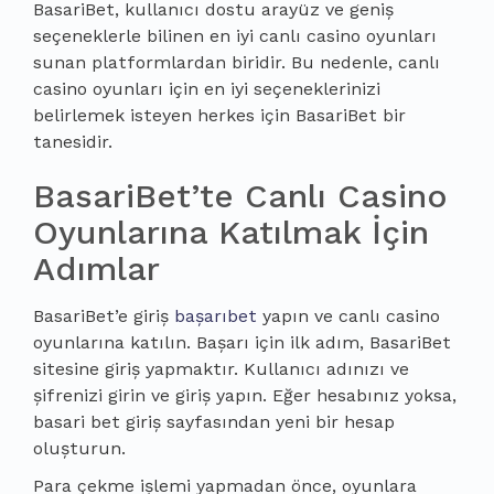
BasariBet, kullanıcı dostu arayüz ve geniş
seçeneklerle bilinen en iyi canlı casino oyunları
sunan platformlardan biridir. Bu nedenle, canlı
casino oyunları için en iyi seçeneklerinizi
belirlemek isteyen herkes için BasariBet bir
tanesidir.
BasariBet’te Canlı Casino
Oyunlarına Katılmak İçin
Adımlar
BasariBet’e giriş
başarıbet
yapın ve canlı casino
oyunlarına katılın. Başarı için ilk adım, BasariBet
sitesine giriş yapmaktır. Kullanıcı adınızı ve
şifrenizi girin ve giriş yapın. Eğer hesabınız yoksa,
basari bet giriş sayfasından yeni bir hesap
oluşturun.
Para çekme işlemi yapmadan önce, oyunlara