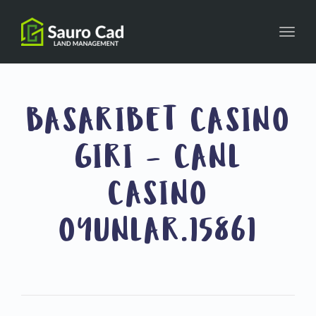
Toggl
navig
BASARIBET CASINO
GIRI – CANL
CASINO
OYUNLAR.15861