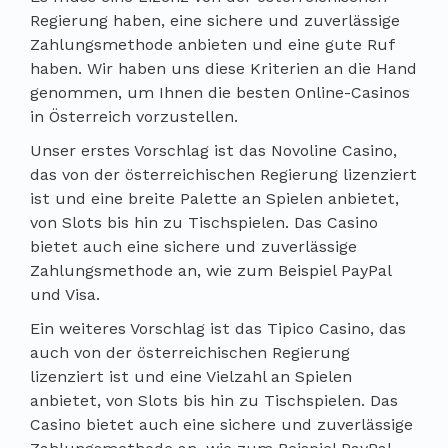
Regierung haben, eine sichere und zuverlässige
Zahlungsmethode anbieten und eine gute Ruf
haben. Wir haben uns diese Kriterien an die Hand
genommen, um Ihnen die besten Online-Casinos
in Österreich vorzustellen.
Unser erstes Vorschlag ist das Novoline Casino,
das von der österreichischen Regierung lizenziert
ist und eine breite Palette an Spielen anbietet,
von Slots bis hin zu Tischspielen. Das Casino
bietet auch eine sichere und zuverlässige
Zahlungsmethode an, wie zum Beispiel PayPal
und Visa.
Ein weiteres Vorschlag ist das Tipico Casino, das
auch von der österreichischen Regierung
lizenziert ist und eine Vielzahl an Spielen
anbietet, von Slots bis hin zu Tischspielen. Das
Casino bietet auch eine sichere und zuverlässige