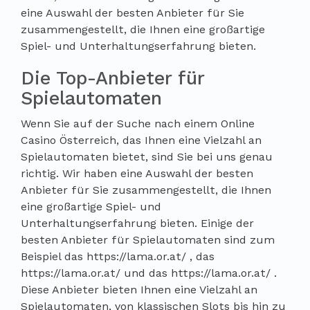
eine Auswahl der besten Anbieter für Sie
zusammengestellt, die Ihnen eine großartige
Spiel- und Unterhaltungserfahrung bieten.
Die Top-Anbieter für
Spielautomaten
Wenn Sie auf der Suche nach einem Online
Casino Österreich, das Ihnen eine Vielzahl an
Spielautomaten bietet, sind Sie bei uns genau
richtig. Wir haben eine Auswahl der besten
Anbieter für Sie zusammengestellt, die Ihnen
eine großartige Spiel- und
Unterhaltungserfahrung bieten. Einige der
besten Anbieter für Spielautomaten sind zum
Beispiel das https://lama.or.at/ , das
https://lama.or.at/ und das https://lama.or.at/ .
Diese Anbieter bieten Ihnen eine Vielzahl an
Spielautomaten, von klassischen Slots bis hin zu