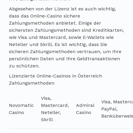
Abgesehen von der Lizenz ist es auch wichtig,
dass das Online-Casino sichere
Zahlungsmethoden anbietet. Einige der
sichersten Zahlungsmethoden sind Kreditkarten,
wie Visa und Mastercard, sowie E-Wallets wie
Neteller und Skrill. Es ist wichtig, dass Sie
sicheren Zahlungsmethoden vertrauen, um Ihre
persönlichen Daten und Ihre Geldtransaktionen
zu schützen.
Lizenzierte Online-Casinos in Österreich
Zahlungsmethoden
Visa,
Visa, Masterc
Novomatic
Mastercard,
Admiral
PayPal,
Casino
Neteller,
Casino
Banküberwei
Skrill