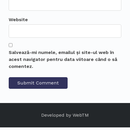
Website
Salvează-mi numele, emailul și site-ul web în
acest navigator pentru data viitoare când o să
comentez.
Developed by
WebTM