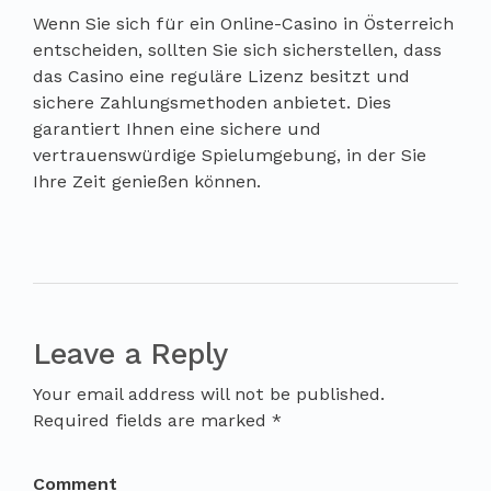
Wenn Sie sich für ein Online-Casino in Österreich
entscheiden, sollten Sie sich sicherstellen, dass
das Casino eine reguläre Lizenz besitzt und
sichere Zahlungsmethoden anbietet. Dies
garantiert Ihnen eine sichere und
vertrauenswürdige Spielumgebung, in der Sie
Ihre Zeit genießen können.
Leave a Reply
Your email address will not be published.
Required fields are marked *
Comment