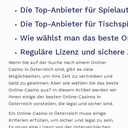
Die Top-Anbieter für Spiela
Die Top-Anbieter für Tischsp
Wie wählst man das beste O
Reguläre Lizenz und sicher
Wenn Sie auf der Suche nach einem Online-
Casino in Österreich sind, gibt es viele
Möglichkeiten, um Ihre Zeit zu vertreiben und
Geld zu gewinnen. Aber wie wählen Sie das beste
Online-Casino aus? In diesem Artikel werden wir
Ihnen einige der besten Online-Casinos in
Österreich vorstellen, die legal und sicher sind.
Ein Online-Casino in Österreich muss einige
Kriterien erfüllen, um sicher und legal zu sein.
Es muss eine Lizenz von der österreichischen