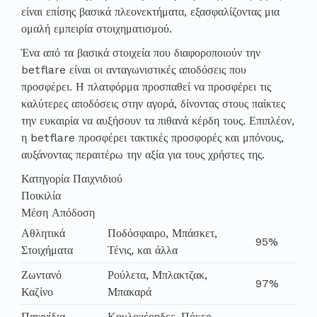
είναι επίσης βασικά πλεονεκτήματα, εξασφαλίζοντας μια
ομαλή εμπειρία στοιχηματισμού.
Ένα από τα βασικά στοιχεία που διαφοροποιούν την
betflare είναι οι ανταγωνιστικές αποδόσεις που
προσφέρει. Η πλατφόρμα προσπαθεί να προσφέρει τις
καλύτερες αποδόσεις στην αγορά, δίνοντας στους παίκτες
την ευκαιρία να αυξήσουν τα πιθανά κέρδη τους. Επιπλέον,
η betflare προσφέρει τακτικές προσφορές και μπόνους,
αυξάνοντας περαιτέρω την αξία για τους χρήστες της.
Κατηγορία Παιχνιδιού
Ποικιλία
Μέση Απόδοση
Αθλητικά
Ποδόσφαιρο, Μπάσκετ,
95%
Στοιχήματα
Τένις, και άλλα
Ζωντανό
Ρούλετα, Μπλακτζακ,
97%
Καζίνο
Μπακαρά
Παιχνίδια
Κουλοχέρηδες, Πόκερ,