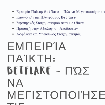
Εμπειρία Παίκτη: Betflare – Πώς να Μεγιστοποιήσετε τ
Κατανόηση της Πλατφόρμας Betflare
Στρατηγικές Στοιχηματισμού στην Betflare
Προσοχή στην Αξιολόγηση Αποδόσεων
Ασφάλεια και Υπεύθυνος Στοιχηματισμός
ΕΜΠΕΙΡΊΑ
ΠΑΊΚΤΗ:
BETFLARE – ΠΏΣ
ΝΑ
ΜΕΓΙΣΤΟΠΟΙΉΣ