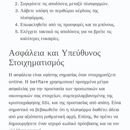
Συγκρίνετε τις αποδόσεις μεταξύ πλατφορμών.
Λάβετε υπόψη το περιθώριο κέρδους της
πλατφόρμας.
Επωφεληθείτε από τις προσφορές και τα μπόνους.
Ελέγχετε τακτικά τις αποδόσεις για να βρείτε τις
καλύτερες ευκαιρίες.
Ασφάλεια και Υπεύθυνος
Στοιχηματισμός
Η ασφάλεια είναι υψίστης σημασίας όταν στοιχηματίζετε
online. Η betflare χρησιμοποιεί προηγμένα μέτρα
ασφαλείας για την προστασία των προσωπικών και
οικονομικών σας στοιχείων, συμπεριλαμβανομένης της
κρυπτογράφησης SSL και της προστασίας από απάτη. Είναι
σημαντικό να βεβαιωθείτε ότι η πλατφόρμα διαθέτει άδεια
από μια αξιόπιστη ρυθμιστική αρχή. Επίσης, θα πρέπει να
δημιουργήσετε έναν ισχυρό κωδικό πρόσβασης και να τον