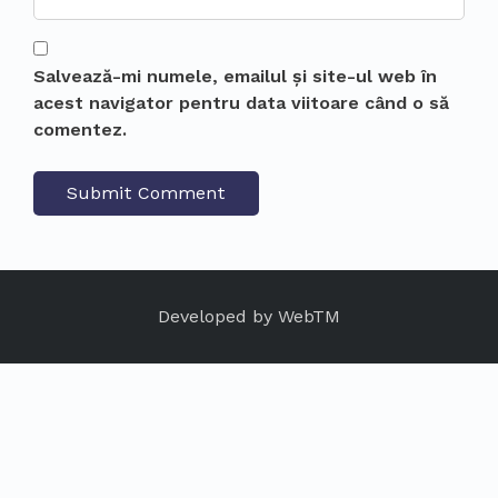
Salvează-mi numele, emailul și site-ul web în
acest navigator pentru data viitoare când o să
comentez.
Developed by
WebTM