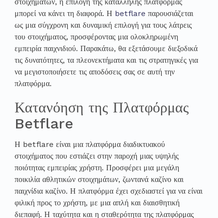
στοιχημάτων, η επιλογή της κατάλληλης πλατφόρμας
μπορεί να κάνει τη διαφορά. Η
betflare
παρουσιάζεται
ως μια σύγχρονη και δυναμική επιλογή για τους λάτρεις
του στοιχήματος, προσφέροντας μια ολοκληρωμένη
εμπειρία παιχνιδιού. Παρακάτω, θα εξετάσουμε διεξοδικά
τις δυνατότητες, τα πλεονεκτήματα και τις στρατηγικές για
να μεγιστοποιήσετε τις αποδόσεις σας σε αυτή την
πλατφόρμα.
Κατανόηση της Πλατφόρμας
Betflare
Η betflare είναι μια πλατφόρμα διαδικτυακού
στοιχήματος που εστιάζει στην παροχή μιας υψηλής
ποιότητας εμπειρίας χρήστη. Προσφέρει μια μεγάλη
ποικιλία αθλητικών στοιχημάτων, ζωντανά καζίνο και
παιχνίδια καζίνο. Η πλατφόρμα έχει σχεδιαστεί για να είναι
φιλική προς το χρήστη, με μια απλή και διαισθητική
διεπαφή. Η ταχύτητα και η σταθερότητα της πλατφόρμας