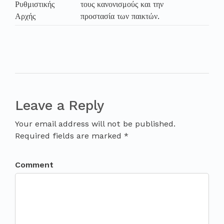
Ρυθμιστικής
τους κανονισμούς και την
Αρχής
προστασία των παικτών.
Leave a Reply
Your email address will not be published.
Required fields are marked *
Comment