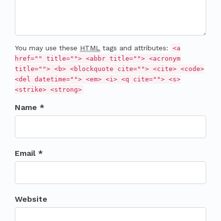
You may use these
HTML
tags and attributes:
<a
href="" title=""> <abbr title=""> <acronym
title=""> <b> <blockquote cite=""> <cite> <code>
<del datetime=""> <em> <i> <q cite=""> <s>
<strike> <strong>
Name *
Email *
Website