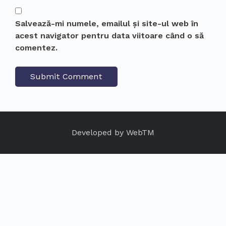
Salvează-mi numele, emailul și site-ul web în
acest navigator pentru data viitoare când o să
comentez.
Developed by
WebTM