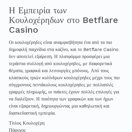
Η Εμπειρία των
Κουλοχέρηδων στο Betflare
Casino
Οι κουλοχέρηδες είναι αναμφισβήτητα ένα από τα πιο
δημοφιλή παιχνίδια στα καζίνο, και το Betflare Casino
δεν αποτελεί εξαίρεση. Η πλατφόρμα προσφέρει μια
τεράστια συλλογή από κουλοχέρηδες, με διαφορετικά
θέματα, γραφικά και λειτουργίες μπόνους. Από τους
κλασικούς τριών κυλίνδρων κουλοχέρηδες μέχρι τους πιο
σύγχρονους πεντάκυλους κουλοχέρηδες με πολλαπλές
γραμμές πληρωμής, οι παίκτες έχουν πολλές επιλογές για
να διαλέξουν. Η ποιότητα των γραφικών και των ήχων
είναι εξαιρετική, δημιουργώντας μια καθηλωτική και
διασκεδαστική εμπειρία.
Τίτλος Κουλοχέρη
Πάροχος