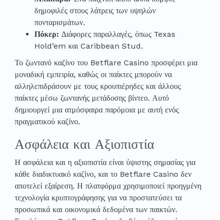
δημοφιλές στους λάτρεις των υψηλών
πονταρισμάτων.
Πόκερ:
Διάφορες παραλλαγές, όπως Texas
Hold’em και Caribbean Stud.
Το ζωντανό καζίνο του Betflare Casino προσφέρει μια
μοναδική εμπειρία, καθώς οι παίκτες μπορούν να
αλληλεπιδράσουν με τους κρουπιέρηδες και άλλους
παίκτες μέσω ζωντανής μετάδοσης βίντεο. Αυτό
δημιουργεί μια ατμόσφαιρα παρόμοια με αυτή ενός
πραγματικού καζίνο.
Ασφάλεια και Αξιοπιστία
Η ασφάλεια και η αξιοπιστία είναι ύψιστης σημασίας για
κάθε διαδικτυακό καζίνο, και το Betflare Casino δεν
αποτελεί εξαίρεση. Η πλατφόρμα χρησιμοποιεί προηγμένη
τεχνολογία κρυπτογράφησης για να προστατεύσει τα
προσωπικά και οικονομικά δεδομένα των παικτών.