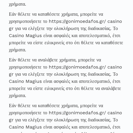
χρήματα.
Εάν θέλετε να καταθέσετε χρήματα, μπορείτε να
χρησιμοποιήσετε το https://gonimoedafos.gr/ casino
gr για να ελέγξετε την ολοκλήρωση της διαδικασίας. Το
Casino Magius είναι ασφαλές και αποτελεσματικό, έτσι
μπορείτε να είστε ειλικρινείς στο ότι θέλετε να καταθέσετε
χρήματα.
Εάν θέλετε να αναλάβετε χρήματα, μπορείτε να
χρησιμοποιήσετε το https://gonimoedafos.gr/ casino
gr για να ελέγξετε την ολοκλήρωση της διαδικασίας. Το
Casino Magius είναι ασφαλές και αποτελεσματικό, έτσι
μπορείτε να είστε ειλικρινείς στο ότι θέλετε να αναλάβετε
χρήματα.
Εάν θέλετε να καταθέσετε χρήματα, μπορείτε να
χρησιμοποιήσετε το https://gonimoedafos.gr/ casino
gr για να ελέγξετε την ολοκλήρωση της διαδικασίας. Το
Casino Magius είναι ασφαλές και αποτελεσματικό, έτσι