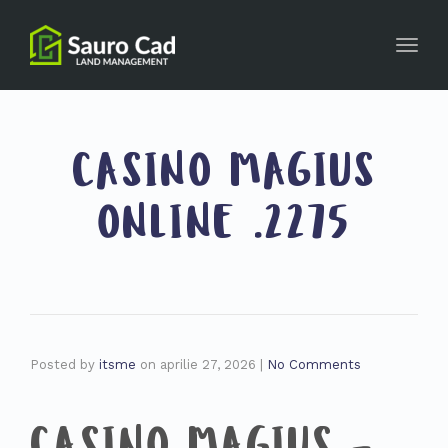
Toggl
navig
CASINO MAGIUS
ONLINE .2275
Posted by
itsme
on
aprilie 27, 2026
|
No Comments