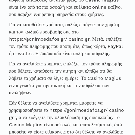
είναι ένα από τα πιο ασφαλή και ευέλικτα online καζίνο,
που παρέχει εξαιρετική υπηρεσία στους χρήστες.
Για να καταθέσετε χρήματα, απλώς εισάγετε τον χρήστη
και τον κωδικό πρόσβασής σας στο
https://gonimoedafos.gr/ casino gr. Μετά, επιλέξτε
τον τρόπο πληρωμής που προτιμάτε, όπως κάρτα, PayPal
ή e-wallet. Η διαδικασία είναι απλή και ασφαλής.
Για να αναλάβετε χρήματα, επιλέξτε τον τρόπο πληρωμής
που θέλετε, καταθέστε την αίτηση και ελπίζω ότι θα
λάβετε τα χρήματα σε λίγες ημέρες. Το Casino Magius
είναι γνωστό για την τακτική και την ασφάλεια των
αναλήψεων.
Εάν θέλετε να αναλάβετε χρήματα, μπορείτε να
χρησιμοποιήσετε το https://gonimoedafos.gr/ casino
gr για να ελέγξετε την ολοκλήρωση της διαδικασίας. Το
Casino Magius είναι ασφαλές και αποτελεσματικό, έτσι
μπορείτε να είστε ειλικρινείς στο ότι θέλετε να αναλάβετε