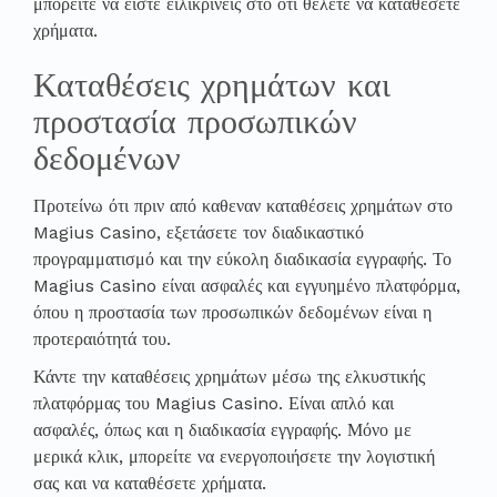
μπορείτε να είστε ειλικρινείς στο ότι θέλετε να καταθέσετε
χρήματα.
Καταθέσεις χρημάτων και
προστασία προσωπικών
δεδομένων
Προτείνω ότι πριν από καθεναν καταθέσεις χρημάτων στο
Magius Casino, εξετάσετε τον διαδικαστικό
προγραμματισμό και την εύκολη διαδικασία εγγραφής. Το
Magius Casino είναι ασφαλές και εγγυημένο πλατφόρμα,
όπου η προστασία των προσωπικών δεδομένων είναι η
προτεραιότητά του.
Κάντε την καταθέσεις χρημάτων μέσω της ελκυστικής
πλατφόρμας του Magius Casino. Είναι απλό και
ασφαλές, όπως και η διαδικασία εγγραφής. Μόνο με
μερικά κλικ, μπορείτε να ενεργοποιήσετε την λογιστική
σας και να καταθέσετε χρήματα.