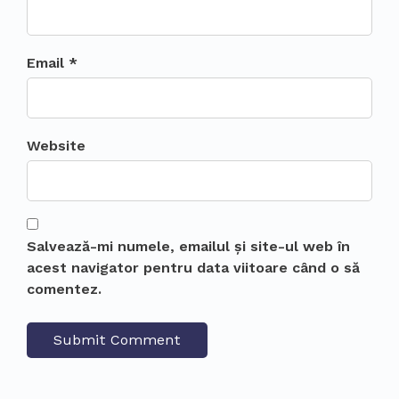
Email *
Website
Salvează-mi numele, emailul și site-ul web în
acest navigator pentru data viitoare când o să
comentez.