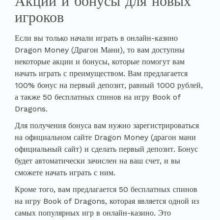
Акции и бонусы для новых
игроков
Если вы только начали играть в онлайн-казино
Dragon Money (Драгон Мани), то вам доступны
некоторые акции и бонусы, которые помогут вам
начать играть с преимуществом. Вам предлагается
100% бонус на первый депозит, равный 1000 рублей,
а также 50 бесплатных спинов на игру Book of
Dragons.
Для получения бонуса вам нужно зарегистрироваться
на официальном сайте Dragon Money (драгон мани
официальный сайт) и сделать первый депозит. Бонус
будет автоматически зачислен на ваш счет, и вы
сможете начать играть с ним.
Кроме того, вам предлагается 50 бесплатных спинов
на игру Book of Dragons, которая является одной из
самых популярных игр в онлайн-казино. Это