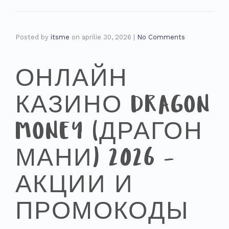
Posted by
itsme
on
aprilie 30, 2026
|
No Comments
ОНЛАЙН
КАЗИНО DRAGON
MONEY (ДРАГОН
МАНИ) 2026 –
АКЦИИ И
ПРОМОКОДЫ