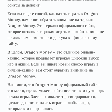
бонусы за депозит.
Если вы ищете способ, как начать играть в Dragon
Money, вам стоит обратить внимание на зеркало
Dragon Money. Это зеркало официального сайта,
которое позволяет игрокам играть в онлайн-казино, не
оставляя им возможности доступа к официальному
сайту.
В целом, Dragon Money – это отличное онлайн-
казино, которое предлагает игрокам широкий выбор
игр и акций. Если вы ищете новый способ играть в
онлайн-казино, вам стоит обратить внимание на
Dragon Money.
Напомним, что Dragon Money официальный сайт –
это место, где вы можете найти все, что вам нужно для
начала игры. Здесь вы можете зарегистрироваться,
сделать депозит и начать играть в любые игры,
которые вам понравились.