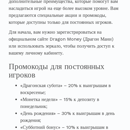
дополнительные преимущества, которые помогут вам
насладиться игрой на еще более высоком уровне. Вам
предлагаются специальные акции и промокоды,
которые доступны только для постоянных игроков.
Для начала, вам нужно зарегистрироваться на
официальном сайте Dragon Money (Драгон Мани)
или использовать зеркало, чтобы получить доступ к
вашему личному кабинету.
Промокоды для постоянных
игроков
«Драгонская субота» – 20% к выигрышам в
воскресенье;
«Монетка недели» – 15% к депозиту в
понедельник;
«День рождения» – 30% к выигрышам в день
рождения;
«Субботний бонус» – 10% к выигрышам в