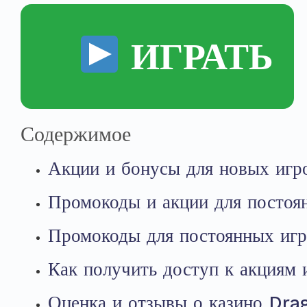
ИГРАТЬ
Содержимое
Акции и бонусы для новых игр
Промокоды и акции для постоя
Промокоды для постоянных игр
Как получить доступ к акциям 
Оценка и отзывы о казино Dr