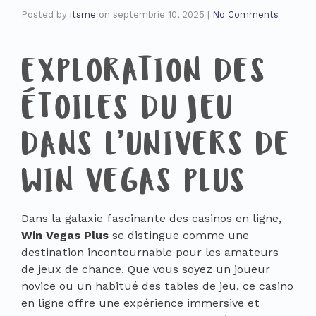
Posted by
itsme
on
septembrie 10, 2025
|
No Comments
EXPLORATION DES
ÉTOILES DU JEU
DANS L’UNIVERS DE
WIN VEGAS PLUS
Dans la galaxie fascinante des casinos en ligne,
Win Vegas Plus
se distingue comme une
destination incontournable pour les amateurs
de jeux de chance. Que vous soyez un joueur
novice ou un habitué des tables de jeu, ce casino
en ligne offre une expérience immersive et