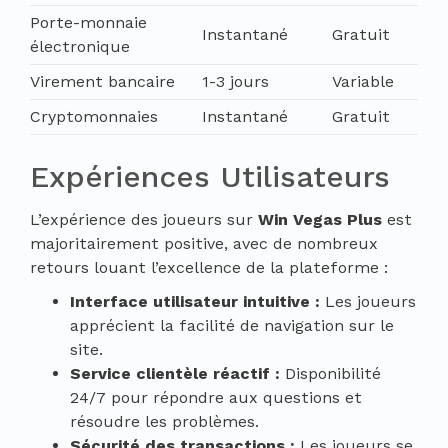
Porte-monnaie
Instantané
Gratuit
électronique
Virement bancaire
1-3 jours
Variable
Cryptomonnaies
Instantané
Gratuit
Expériences Utilisateurs
L’expérience des joueurs sur
Win Vegas Plus
est
majoritairement positive, avec de nombreux
retours louant l’excellence de la plateforme :
Interface utilisateur intuitive :
Les joueurs
apprécient la facilité de navigation sur le
site.
Service clientèle réactif :
Disponibilité
24/7 pour répondre aux questions et
résoudre les problèmes.
Sécurité des transactions :
Les joueurs se