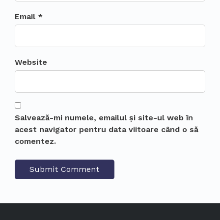
Email *
Website
Salvează-mi numele, emailul și site-ul web în
acest navigator pentru data viitoare când o să
comentez.