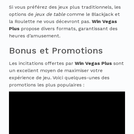
Si vous préférez des jeux plus traditionnels, les
options de
jeux de table
comme le Blackjack et
la Roulette ne vous décevront pas.
Win Vegas
Plus
propose divers formats, garantissant des
heures d’amusement.
Bonus et Promotions
Les incitations offertes par
Win Vegas Plus
sont
un excellent moyen de maximiser votre
expérience de jeu. Voici quelques-unes des
promotions les plus populaires :