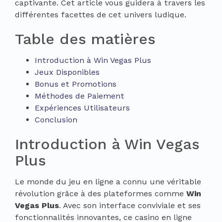
captivante. Cet article vous guidera à travers les
différentes facettes de cet univers ludique.
Table des matières
Introduction à Win Vegas Plus
Jeux Disponibles
Bonus et Promotions
Méthodes de Paiement
Expériences Utilisateurs
Conclusion
Introduction à Win Vegas
Plus
Le monde du jeu en ligne a connu une véritable
révolution grâce à des plateformes comme
Win
Vegas Plus
. Avec son interface conviviale et ses
fonctionnalités innovantes, ce casino en ligne