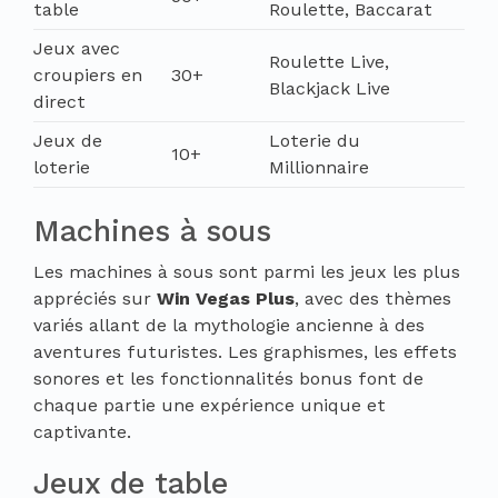
table
Roulette, Baccarat
Jeux avec
Roulette Live,
croupiers en
30+
Blackjack Live
direct
Jeux de
Loterie du
10+
loterie
Millionnaire
Machines à sous
Les machines à sous sont parmi les jeux les plus
appréciés sur
Win Vegas Plus
, avec des thèmes
variés allant de la mythologie ancienne à des
aventures futuristes. Les graphismes, les effets
sonores et les fonctionnalités bonus font de
chaque partie une expérience unique et
captivante.
Jeux de table