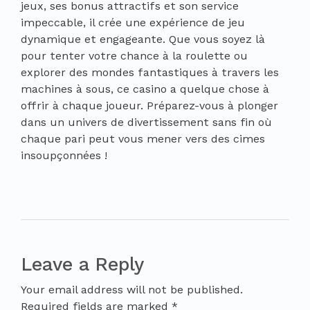
jeux, ses bonus attractifs et son service
impeccable, il crée une expérience de jeu
dynamique et engageante. Que vous soyez là
pour tenter votre chance à la roulette ou
explorer des mondes fantastiques à travers les
machines à sous, ce casino a quelque chose à
offrir à chaque joueur. Préparez-vous à plonger
dans un univers de divertissement sans fin où
chaque pari peut vous mener vers des cimes
insoupçonnées !
Leave a Reply
Your email address will not be published.
Required fields are marked *