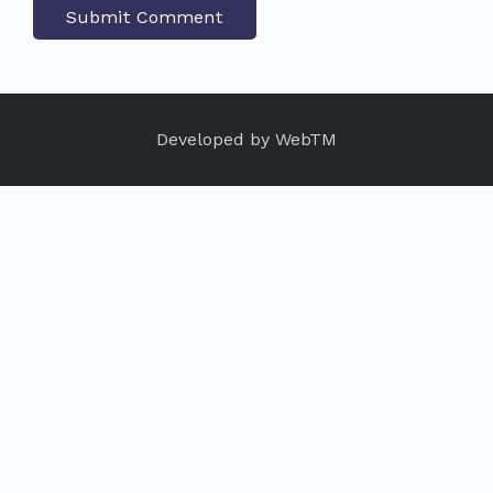
Developed by
WebTM