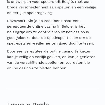
is ontworpen voor spelers uit België, met een
brede verscheidenheid aan spellen en een veilige
en eerlijke spelomgeving.
Enzovoort. Als je op zoek bent naar een
gereguleerde online casino in België, is het
belangrijk om te controleren of het casino is
goedgekeurd door de Spelinspectie, en om de
spelregels en -reglementen goed door te lezen.
Door een gereguleerde online casino te kiezen,
kan je veilig en eerlijk gokken, en kan je genieten
van de verschillende spellen en voordelen die
online casino’s te bieden hebben.