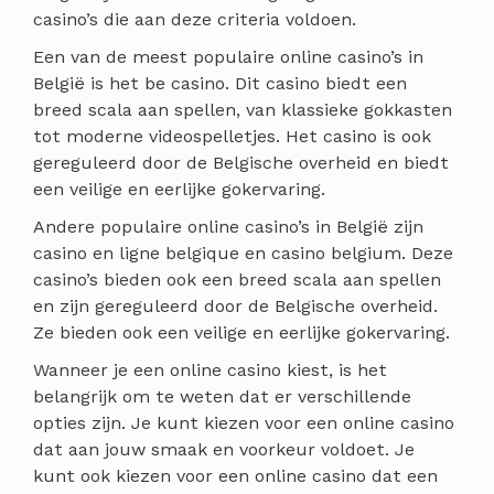
casino’s die aan deze criteria voldoen.
Een van de meest populaire online casino’s in
België is het be casino. Dit casino biedt een
breed scala aan spellen, van klassieke gokkasten
tot moderne videospelletjes. Het casino is ook
gereguleerd door de Belgische overheid en biedt
een veilige en eerlijke gokervaring.
Andere populaire online casino’s in België zijn
casino en ligne belgique en casino belgium. Deze
casino’s bieden ook een breed scala aan spellen
en zijn gereguleerd door de Belgische overheid.
Ze bieden ook een veilige en eerlijke gokervaring.
Wanneer je een online casino kiest, is het
belangrijk om te weten dat er verschillende
opties zijn. Je kunt kiezen voor een online casino
dat aan jouw smaak en voorkeur voldoet. Je
kunt ook kiezen voor een online casino dat een