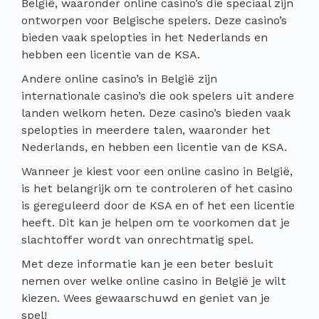
België, waaronder online casino’s die speciaal zijn
ontworpen voor Belgische spelers. Deze casino’s
bieden vaak spelopties in het Nederlands en
hebben een licentie van de KSA.
Andere online casino’s in België zijn
internationale casino’s die ook spelers uit andere
landen welkom heten. Deze casino’s bieden vaak
spelopties in meerdere talen, waaronder het
Nederlands, en hebben een licentie van de KSA.
Wanneer je kiest voor een online casino in België,
is het belangrijk om te controleren of het casino
is gereguleerd door de KSA en of het een licentie
heeft. Dit kan je helpen om te voorkomen dat je
slachtoffer wordt van onrechtmatig spel.
Met deze informatie kan je een beter besluit
nemen over welke online casino in België je wilt
kiezen. Wees gewaarschuwd en geniet van je
spel!