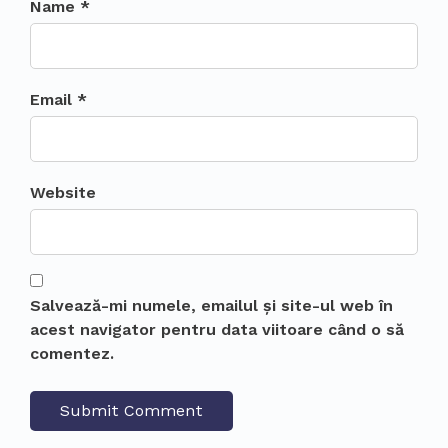
Name *
Email *
Website
Salvează-mi numele, emailul și site-ul web în
acest navigator pentru data viitoare când o să
comentez.