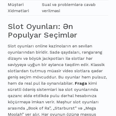
Müştəri
Sual və problemlərə cavab
Xidmətləri
verilməsi
Slot Oyunları: Ən
Populyar Seçimlər
Slot oyunları online kazinoların ən sevilən
oyunlarından biridir. Sadə qaydaları, rəngarəng
dizaynı və böyük jackpotları ilə slotlar hər
səviyyəyə uyğun bir əyləncə təqdim edir. Klassik
slotlardan tutmuş müasir video slotlara qədər
geniş seçim mövcuddur. Bu oyunlar həm pulsuz,
həm də real pul ilə oynanılabilər.
Fraga
kimi
sürətli ödəniş sistemləri isə slot oyunlarında
qazanc əldə etdikdə pulu dərhal hesabınıza
köçürməyə imkan verir. Məşhur slot oyunları
arasında „Book of Ra”, „Starburst” və „Mega
Moolah” yer alır. Hər oyunun özünə məxsus