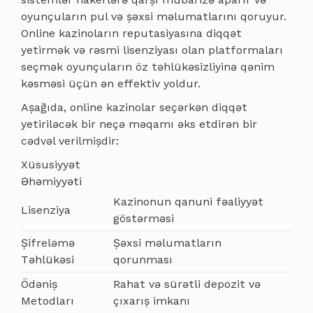
oyunçuların pul və şəxsi məlumatlarını qoruyur.
Online kazinoların reputasiyasına diqqət
yetirmək və rəsmi lisenziyası olan platformaları
seçmək oyunçuların öz təhlükəsizliyinə qənim
kəsməsi üçün ən effektiv yoldur.
Aşağıda, online kazinolar seçərkən diqqət
yetiriləcək bir neçə məqamı əks etdirən bir
cədvəl verilmişdir:
Xüsusiyyət
Əhəmiyyəti
Kazinonun qanuni fəaliyyət
Lisenziya
göstərməsi
Şifreləmə
Şəxsi məlumatların
Təhlükəsi
qorunması
Ödəniş
Rahat və sürətli depozit və
Metodları
çıxarış imkanı