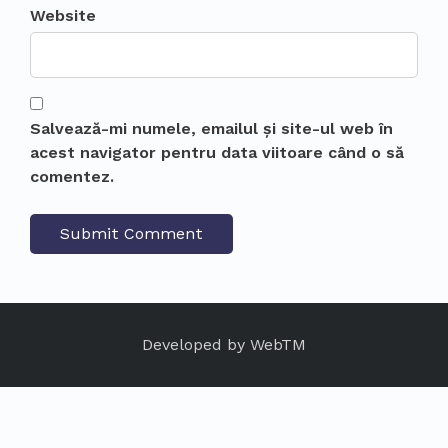
Website
Salvează-mi numele, emailul și site-ul web în
acest navigator pentru data viitoare când o să
comentez.
Developed by
WebTM