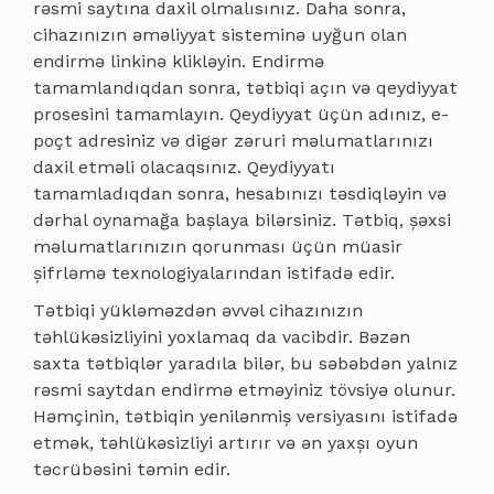
rəsmi saytına daxil olmalısınız. Daha sonra,
cihazınızın əməliyyat sisteminə uyğun olan
endirmə linkinə klikləyin. Endirmə
tamamlandıqdan sonra, tətbiqi açın və qeydiyyat
prosesini tamamlayın. Qeydiyyat üçün adınız, e-
poçt adresiniz və digər zəruri məlumatlarınızı
daxil etməli olacaqsınız. Qeydiyyatı
tamamladıqdan sonra, hesabınızı təsdiqləyin və
dərhal oynamağa başlaya bilərsiniz. Tətbiq, şəxsi
məlumatlarınızın qorunması üçün müasir
şifrləmə texnologiyalarından istifadə edir.
Tətbiqi yükləməzdən əvvəl cihazınızın
təhlükəsizliyini yoxlamaq da vacibdir. Bəzən
saxta tətbiqlər yaradıla bilər, bu səbəbdən yalnız
rəsmi saytdan endirmə etməyiniz tövsiyə olunur.
Həmçinin, tətbiqin yenilənmiş versiyasını istifadə
etmək, təhlükəsizliyi artırır və ən yaxşı oyun
təcrübəsini təmin edir.