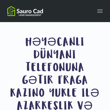
Toggl
navig
HƏYƏCANLI
DÜNYANI
TELEFONUNA
GƏTIR FRAGA
KAZINO YUKLE ILƏ
AZARKEŞLIK VƏ