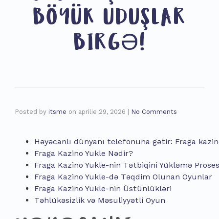
BÖYÜK UDUŞLAR
BIRGƏ!
Posted by
itsme
on
aprilie 29, 2026
|
No Comments
Həyəcanlı dünyanı telefonuna gətir: Fraga kazino
Fraga Kazino Yukle Nədir?
Fraga Kazino Yukle-nin Tətbiqini Yükləmə Proses
Fraga Kazino Yukle-də Təqdim Olunan Oyunlar
Fraga Kazino Yukle-nin Üstünlükləri
Təhlükəsizlik və Məsuliyyətli Oyun