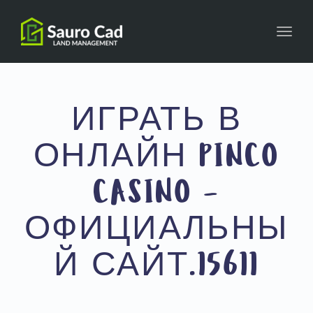
Toggl
navig
ИГРАТЬ В
ОНЛАЙН PINCO
CASINO –
ОФИЦИАЛЬНЫ
Й САЙТ.15611