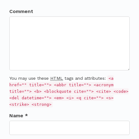
Comment
You may use these
HTML
tags and attributes:
<a
href="" title=""> <abbr title=""> <acronym
title=""> <b> <blockquote cite=""> <cite> <code>
<del datetime=""> <em> <i> <q cite=""> <s>
<strike> <strong>
Name *