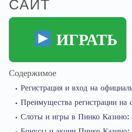
САЙТ
ИГРАТЬ
Содержимое
Регистрация и вход на официал
Преимущества регистрации на 
Слоты и игры в Пинко Казино: 
Бонусы и акции Пинко Казино: 