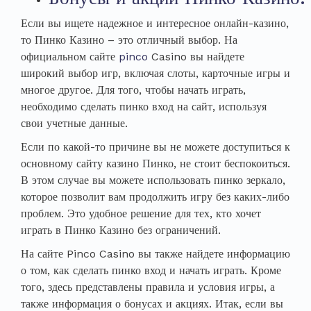
Если вы ищете надежное и интересное онлайн-казино,
то Пинко Казино – это отличный выбор. На
официальном сайте
pinco
Casino вы найдете
широкий выбор игр, включая слоты, карточные игры и
многое другое. Для того, чтобы начать играть,
необходимо сделать пинко вход на сайт, используя
свои учетные данные.
Если по какой-то причине вы не можете доступиться к
основному сайту казино Пинко, не стоит беспокоиться.
В этом случае вы можете использовать пинко зеркало,
которое позволит вам продолжить игру без каких-либо
проблем. Это удобное решение для тех, кто хочет
играть в Пинко Казино без ограничений.
На сайте Pinco Casino вы также найдете информацию
о том, как сделать пинко вход и начать играть. Кроме
того, здесь представлены правила и условия игры, а
также информация о бонусах и акциях. Итак, если вы