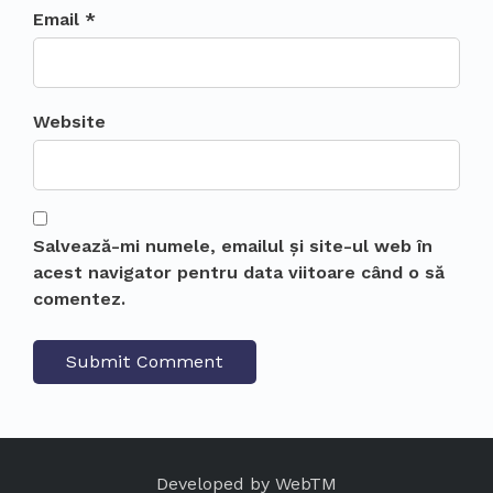
Email *
Website
Salvează-mi numele, emailul și site-ul web în
acest navigator pentru data viitoare când o să
comentez.
Developed by
WebTM