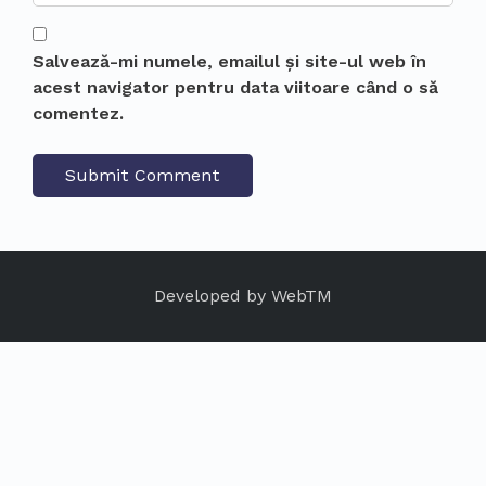
Salvează-mi numele, emailul și site-ul web în
acest navigator pentru data viitoare când o să
comentez.
Developed by
WebTM