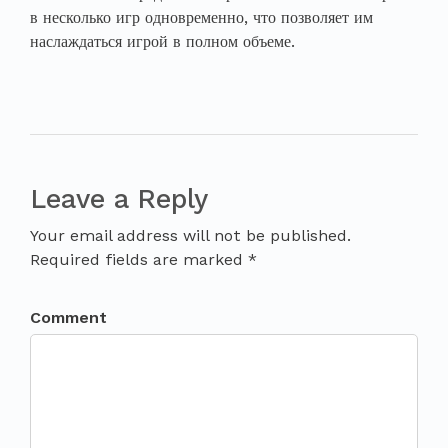
в несколько игр одновременно, что позволяет им
наслаждаться игрой в полном объеме.
Leave a Reply
Your email address will not be published.
Required fields are marked *
Comment