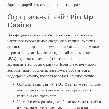
Зарегистрируйтесь сейчас и начните играть!
Официальный сайт Pin Up
Casino
На официальном сайте Pin Up Casino вы можете
найти все необходимые сведения о казино, включая
его историю, правила и условия, а также о доступных
играх и бонусах. Кроме того, на сайте есть раздел
„FAQ”, где вы можете найти ответы на часто
задаваемые вопросы о казино. Если у вас возникнут
вопросы или проблемы, вы можете обратиться к
поддержке казино, которая работает круглосуточно.
Официальный сайт Pin Up Casino – это лучшее
место, где вы можете найти информацию о
казино и его правилах;
На сайте есть раздел „FAQ”, где вы можете найти
ответы на часто задаваемые вопросы о казино;