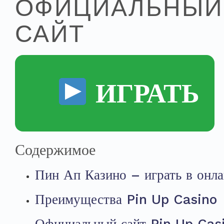
ОФИЦИАЛЬНЫЙ
САЙТ
ИГРАТЬ
Содержимое
Пин Ап Казино – играть в онл
Преимущества Pin Up Casino