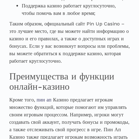
Поддержка казино работает круглосуточно,
чтобы помочь вам в любое время;
Таким образом, официальный сайт Pin Up Casino –
это лучшее место, где вы можете найти информацию о
казино и его правилах, а также о доступных играх и
бонусах. Если у вас возникнут вопросы или проблемы,
вы можете обратиться к поддержке казино, которая
работает круглосуточно.
Преимущества и функции
онлайн-казино
Кроме того,
пин ап
Казино предлагает игрокам
множество функций, которые помогают им управлять
своим игровым процессом. Например, игроки могут
создавать свой аккаунт, получать бонусы и промокоды,
а также отслеживать свой прогресс в игре. Пин Ап
Казино также предлагает игрокам возможность играть