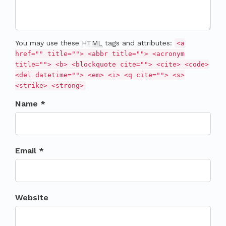
You may use these
HTML
tags and attributes:
<a
href="" title=""> <abbr title=""> <acronym
title=""> <b> <blockquote cite=""> <cite> <code>
<del datetime=""> <em> <i> <q cite=""> <s>
<strike> <strong>
Name *
Email *
Website