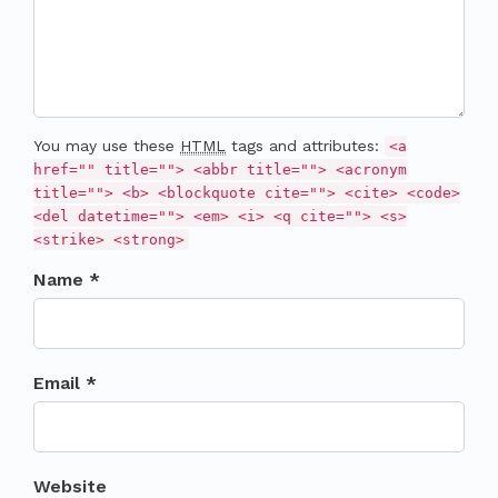
You may use these
HTML
tags and attributes:
<a
href="" title=""> <abbr title=""> <acronym
title=""> <b> <blockquote cite=""> <cite> <code>
<del datetime=""> <em> <i> <q cite=""> <s>
<strike> <strong>
Name *
Email *
Website