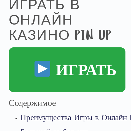
ИГРАТЬ В
ОНЛАЙН
КАЗИНО PIN UP
ИГРАТЬ
Содержимое
Преимущества Игры в Онлайн 