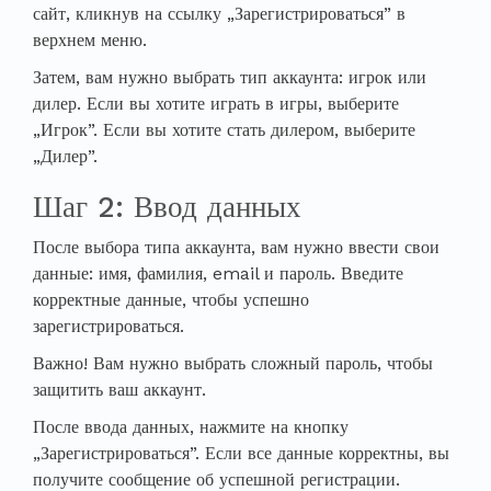
сайт, кликнув на ссылку „Зарегистрироваться” в
верхнем меню.
Затем, вам нужно выбрать тип аккаунта: игрок или
дилер. Если вы хотите играть в игры, выберите
„Игрок”. Если вы хотите стать дилером, выберите
„Дилер”.
Шаг 2: Ввод данных
После выбора типа аккаунта, вам нужно ввести свои
данные: имя, фамилия, email и пароль. Введите
корректные данные, чтобы успешно
зарегистрироваться.
Важно! Вам нужно выбрать сложный пароль, чтобы
защитить ваш аккаунт.
После ввода данных, нажмите на кнопку
„Зарегистрироваться”. Если все данные корректны, вы
получите сообщение об успешной регистрации.