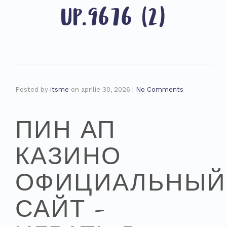
UP.9676 (2)
Posted by
itsme
on
aprilie 30, 2026
|
No Comments
ПИН АП
КАЗИНО
ОФИЦИАЛЬНЫЙ
САЙТ –