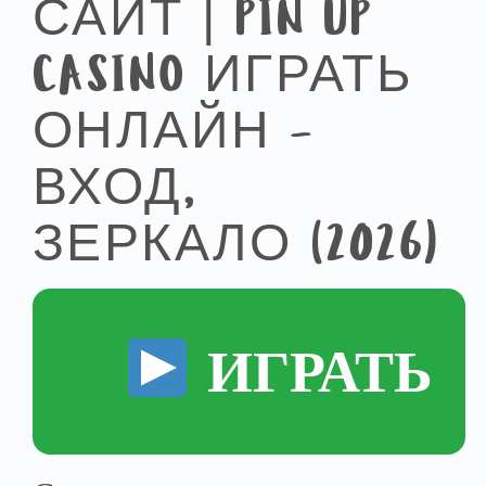
САЙТ | PIN UP
CASINO ИГРАТЬ
ОНЛАЙН –
ВХОД,
ЗЕРКАЛО (2026)
ИГРАТЬ