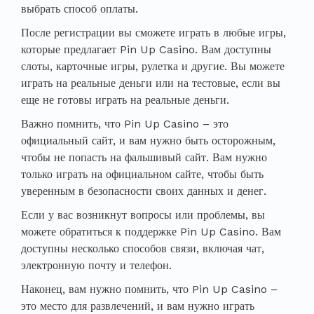
выбрать способ оплаты.
После регистрации вы сможете играть в любые игры,
которые предлагает Pin Up Casino. Вам доступны
слоты, карточные игры, рулетка и другие. Вы можете
играть на реальные деньги или на тестовые, если вы
еще не готовы играть на реальные деньги.
Важно помнить, что Pin Up Casino – это
официальный сайт, и вам нужно быть осторожным,
чтобы не попасть на фальшивый сайт. Вам нужно
только играть на официальном сайте, чтобы быть
уверенным в безопасности своих данных и денег.
Если у вас возникнут вопросы или проблемы, вы
можете обратиться к поддержке Pin Up Casino. Вам
доступны несколько способов связи, включая чат,
электронную почту и телефон.
Наконец, вам нужно помнить, что Pin Up Casino –
это место для развлечений, и вам нужно играть