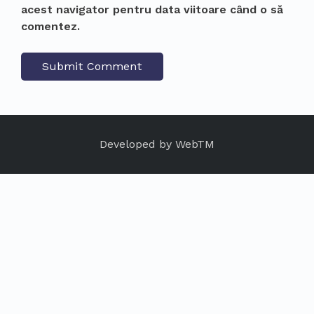
acest navigator pentru data viitoare când o să
comentez.
Developed by
WebTM