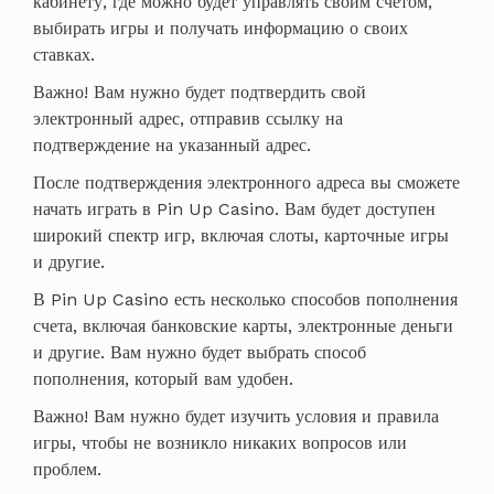
кабинету, где можно будет управлять своим счетом,
выбирать игры и получать информацию о своих
ставках.
Важно! Вам нужно будет подтвердить свой
электронный адрес, отправив ссылку на
подтверждение на указанный адрес.
После подтверждения электронного адреса вы сможете
начать играть в Pin Up Casino. Вам будет доступен
широкий спектр игр, включая слоты, карточные игры
и другие.
В Pin Up Casino есть несколько способов пополнения
счета, включая банковские карты, электронные деньги
и другие. Вам нужно будет выбрать способ
пополнения, который вам удобен.
Важно! Вам нужно будет изучить условия и правила
игры, чтобы не возникло никаких вопросов или
проблем.