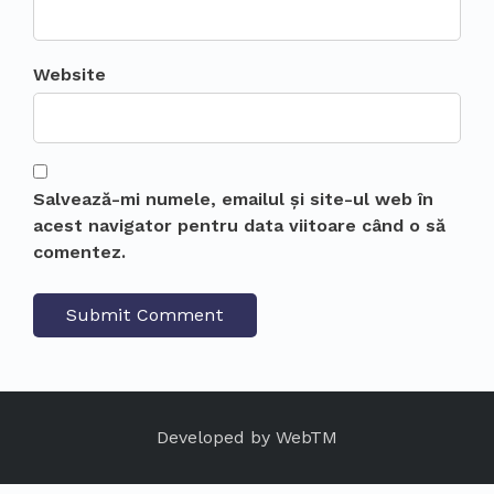
Website
Salvează-mi numele, emailul și site-ul web în
acest navigator pentru data viitoare când o să
comentez.
Developed by
WebTM