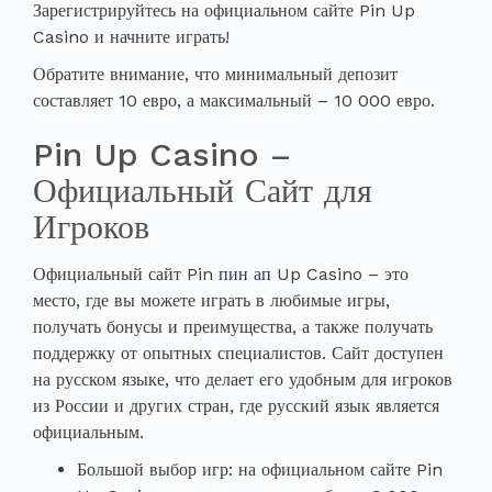
Зарегистрируйтесь на официальном сайте Pin Up
Casino и начните играть!
Обратите внимание, что минимальный депозит
составляет 10 евро, а максимальный – 10 000 евро.
Pin Up Casino –
Официальный Сайт для
Игроков
Официальный сайт Pin
пин ап
Up Casino – это
место, где вы можете играть в любимые игры,
получать бонусы и преимущества, а также получать
поддержку от опытных специалистов. Сайт доступен
на русском языке, что делает его удобным для игроков
из России и других стран, где русский язык является
официальным.
Большой выбор игр: на официальном сайте Pin