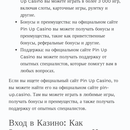
Up Casino вы можете играть в более 3 000 игр,
включая слоты, карточные игры, рулетку и
другие.
Бонусы и преимущества: на официальном сайте
Pin Up Casino вы можете получать бонусы и
преимущества, такие как приветственные
бонусы, реферальные бонусы и другие.
Поддержка: на официальном сайте Pin Up
Casino вы можете получать поддержку от
опытных специалистов, которые помогут вам в
любых вопросах.
Если вы ищете официальный сайт Pin Up Casino, то
вы можете найти его на официальном сайте pin-
up.casino. Там вы можете играть в любимые игры,
получать бонусы и преимущества, а также получать
поддержку от опытных специалистов.
Вход в Казино: Как