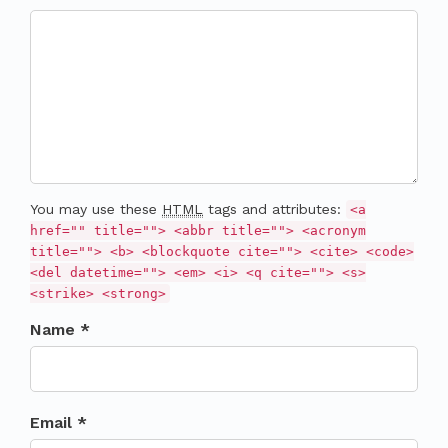
You may use these
HTML
tags and attributes:
<a
href="" title=""> <abbr title=""> <acronym
title=""> <b> <blockquote cite=""> <cite> <code>
<del datetime=""> <em> <i> <q cite=""> <s>
<strike> <strong>
Name *
Email *