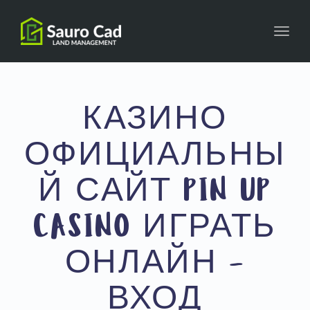
Toggl
navig
КАЗИНО
ОФИЦИАЛЬНЫ
Й САЙТ PIN UP
CASINO ИГРАТЬ
ОНЛАЙН –
ВХОД