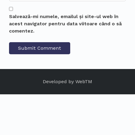
Salvează-mi numele, emailul și site-ul web în
acest navigator pentru data viitoare când o să
comentez.
Developed by
WebTM