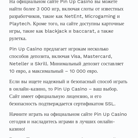
На официальном сайте Pin Up Casino вы можете
найти более 3 000 игр, включая слоты от известных
разработчиков, такие как NetEnt, Microgaming и
Playtech. Кроме того, на сайте доступны карточные
игры, такие как blackjack и baccarat, а также
рулетка.
Pin Up Casino предлагает игрокам несколько
способов депозита, включая Visa, Mastercard,
Neteller и Skrill. Минимальный депозит составляет
10 евро, а максимальный – 10 000 евро.
Если вы ищете надежный и безопасный способ играть
в онлайн-казино, то Pin Up Casino – ваш выбор.
Сайт имеет официальную лицензию, и его
безопасность подтверждается сертификатом SSL.
Начните играть на официальном сайте Pin Up Casino
сегодня и насладитесь играми в лучших онлайн-
казино!