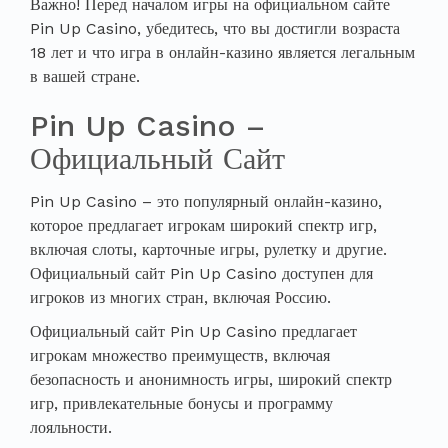
Важно! Перед началом игры на официальном сайте
Pin Up Casino, убедитесь, что вы достигли возраста
18 лет и что игра в онлайн-казино является легальным
в вашей стране.
Pin Up Casino –
Официальный Сайт
Pin Up Casino – это популярный онлайн-казино,
которое предлагает игрокам широкий спектр игр,
включая слоты, карточные игры, рулетку и другие.
Официальный сайт Pin Up Casino доступен для
игроков из многих стран, включая Россию.
Официальный сайт Pin Up Casino предлагает
игрокам множество преимуществ, включая
безопасность и анонимность игры, широкий спектр
игр, привлекательные бонусы и программу
лояльности.