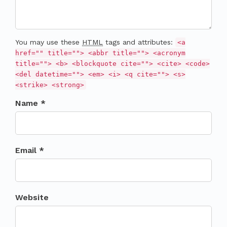
You may use these
HTML
tags and attributes:
<a
href="" title=""> <abbr title=""> <acronym
title=""> <b> <blockquote cite=""> <cite> <code>
<del datetime=""> <em> <i> <q cite=""> <s>
<strike> <strong>
Name *
Email *
Website