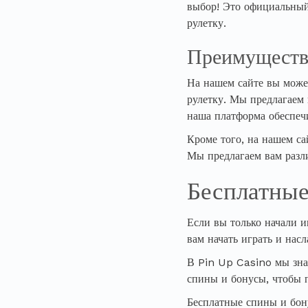
выбор! Это официальный 
рулетку.
Преимуществ
На нашем сайте вы может
рулетку. Мы предлагаем 
наша платформа обеспеч
Кроме того, на нашем са
Мы предлагаем вам разл
Бесплатные
Если вы только начали и
вам начать играть и насл
В Pin Up Casino мы зна
спины и бонусы, чтобы п
Бесплатные спины и бону