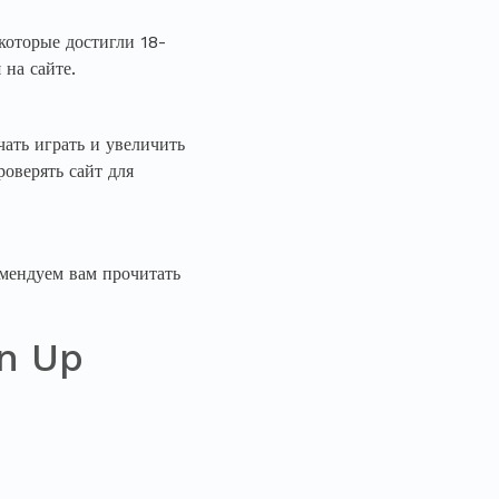
которые достигли 18-
 на сайте.
ать играть и увеличить
оверять сайт для
омендуем вам прочитать
in Up