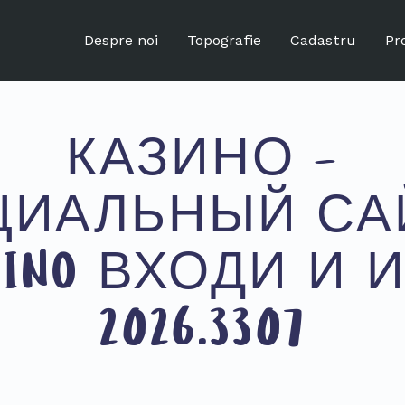
Despre noi
Topografie
Cadastru
Pr
КАЗИНО –
ИАЛЬНЫЙ САЙ
ASINO ВХОДИ И 
2026.3307