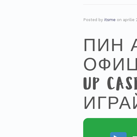
Posted by
itsme
on
aprilie
ПИН 
ОФИЦ
UP CA
ИГРАЙ