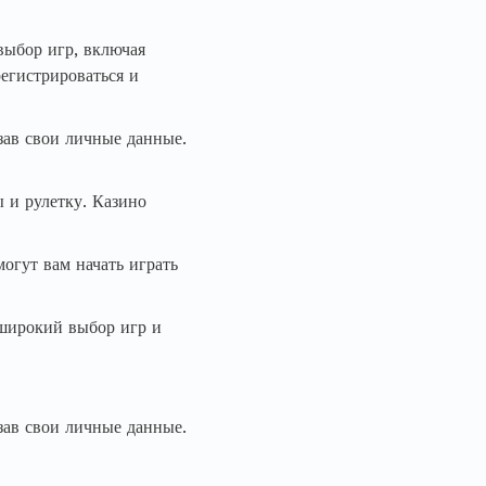
выбор игр, включая
егистрироваться и
зав свои личные данные.
 и рулетку. Казино
огут вам начать играть
 широкий выбор игр и
зав свои личные данные.