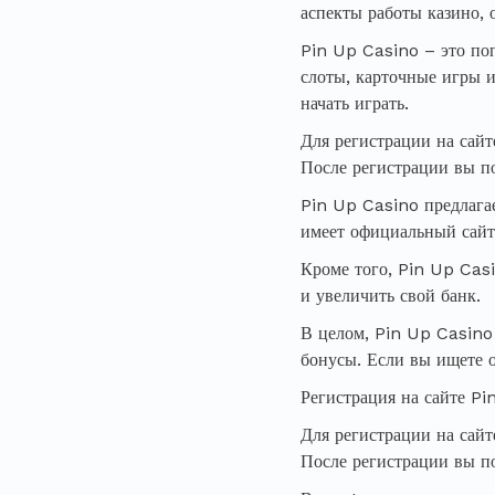
аспекты работы казино, 
Pin Up Casino – это по
слоты, карточные игры и
начать играть.
Для регистрации на сай
После регистрации вы по
Pin Up Casino предлага
имеет официальный сайт,
Кроме того, Pin Up Casi
и увеличить свой банк.
В целом, Pin Up Casino
бонусы. Если вы ищете 
Регистрация на сайте P
Для регистрации на сай
После регистрации вы по