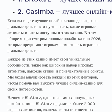
2. Casimba – лучшее онлайн-к
Если вы ищете лучшие онлайн-казино для игры на
реальные деньги, вам нужно знать, какие игровые
автоматы и слоты доступны в этих казино. В этом
обзоре мы рассмотрим топовые онлайн-казино 2026,
которые предлагают игрокам возможность играть на
реальные деньги.
Каждое из этих казино имеет свои уникальные
особенности, такие как широкий выбор игровых
автоматов, высокие ставки и привлекательные бонусы.
Мы будем анализировать каждый из этих факторов,
чтобы помочь вам выбрать лучшее онлайн-казино для
своих потребностей.
Начнем с BitStarz, одного из самых популярных
онлайн-казино. BitStarz предлагает более 2 000
игровых автоматов, включая слоты от известных