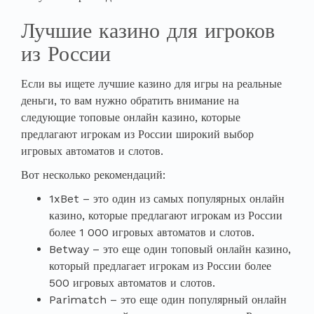
Лучшие казино для игроков
из России
Если вы ищете лучшие казино для игры на реальные
деньги, то вам нужно обратить внимание на
следующие топовые онлайн казино, которые
предлагают игрокам из России широкий выбор
игровых автоматов и слотов.
Вот несколько рекомендаций:
1xBet – это один из самых популярных онлайн
казино, которые предлагают игрокам из России
более 1 000 игровых автоматов и слотов.
Betway – это еще один топовый онлайн казино,
который предлагает игрокам из России более
500 игровых автоматов и слотов.
Parimatch – это еще один популярный онлайн