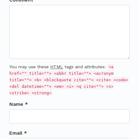
You may use these
HTML
tags and attributes:
<a
href="" title=""> <abbr title=""> <acronym
title=""> <b> <blockquote cite=""> <cite> <code>
<del datetime=""> <em> <i> <q cite=""> <s>
<strike> <strong>
Name *
Email *