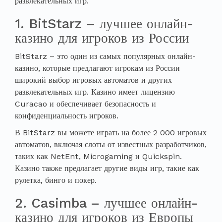
развлекательных игр.
1. BitStarz – лучшее онлайн-
казино для игроков из России
BitStarz – это один из самых популярных онлайн-
казино, которые предлагают игрокам из России
широкий выбор игровых автоматов и других
развлекательных игр. Казино имеет лицензию
Curacao и обеспечивает безопасность и
конфиденциальность игроков.
В BitStarz вы можете играть на более 2 000 игровых
автоматов, включая слоты от известных разработчиков,
таких как NetEnt, Microgaming и Quickspin.
Казино также предлагает другие виды игр, такие как
рулетка, бинго и покер.
2. Casimba – лучшее онлайн-
казино для игроков из Европы