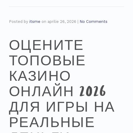
Posted by
itsme
on
aprilie 26, 2026
|
No Comments
ОЦЕНИТЕ
ТОПОВЫЕ
КАЗИНО
ОНЛАЙН 2026
ДЛЯ ИГРЫ НА
РЕАЛЬНЫЕ