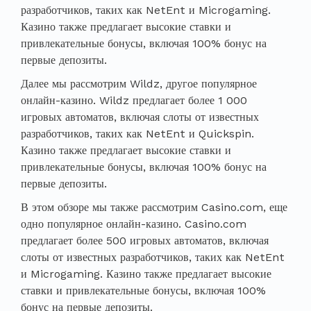
разработчиков, таких как NetEnt и Microgaming.
Казино также предлагает высокие ставки и
привлекательные бонусы, включая 100% бонус на
первые депозиты.
Далее мы рассмотрим Wildz, другое популярное
онлайн-казино. Wildz предлагает более 1 000
игровых автоматов, включая слоты от известных
разработчиков, таких как NetEnt и Quickspin.
Казино также предлагает высокие ставки и
привлекательные бонусы, включая 100% бонус на
первые депозиты.
В этом обзоре мы также рассмотрим Casino.com, еще
одно популярное онлайн-казино. Casino.com
предлагает более 500 игровых автоматов, включая
слоты от известных разработчиков, таких как NetEnt
и Microgaming. Казино также предлагает высокие
ставки и привлекательные бонусы, включая 100%
бонус на первые депозиты.