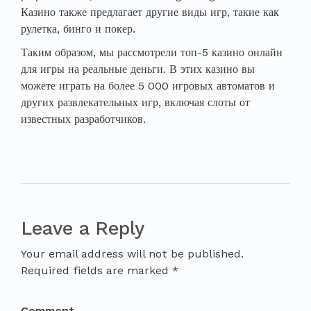
Казино также предлагает другие виды игр, такие как
рулетка, бинго и покер.
Таким образом, мы рассмотрели топ-5 казино онлайн
для игры на реальные деньги. В этих казино вы
можете играть на более 5 000 игровых автоматов и
других развлекательных игр, включая слоты от
известных разработчиков.
Leave a Reply
Your email address will not be published.
Required fields are marked *
Comment