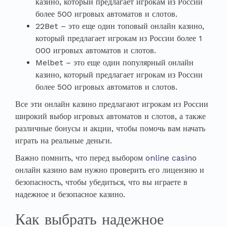
казино, который предлагает игрокам из России
более 500 игровых автоматов и слотов.
22Bet – это еще один топовый онлайн казино,
который предлагает игрокам из России более 1
000 игровых автоматов и слотов.
Melbet – это еще один популярный онлайн
казино, который предлагает игрокам из России
более 500 игровых автоматов и слотов.
Все эти онлайн казино предлагают игрокам из России
широкий выбор игровых автоматов и слотов, а также
различные бонусы и акции, чтобы помочь вам начать
играть на реальные деньги.
Важно помнить, что перед выбором
online casino
онлайн казино вам нужно проверить его лицензию и
безопасность, чтобы убедиться, что вы играете в
надежное и безопасное казино.
Как выбрать надежное