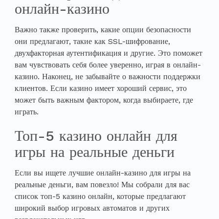
онлайн-казино
Важно также проверить, какие опции безопасности
они предлагают, такие как SSL-шифрование,
двухфакторная аутентификация и другие. Это поможет
вам чувствовать себя более уверенно, играя в онлайн-
казино. Наконец, не забывайте о важности поддержки
клиентов. Если казино имеет хороший сервис, это
может быть важным фактором, когда выбираете, где
играть.
Топ-5 казино онлайн для
игры на реальные деньги
Если вы ищете лучшие онлайн-казино для игры на
реальные деньги, вам повезло! Мы собрали для вас
список топ-5 казино онлайн, которые предлагают
широкий выбор игровых автоматов и других