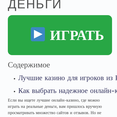
ДЕНЬГИ
ИГРАТЬ
Содержимое
Лучшие казино для игроков из 
Как выбрать надежное онлайн-
Если вы ищете лучшие онлайн-казино, где можно
играть на реальные деньги, вам пришлось вручную
просматривать множество сайтов и отзывов. Но не