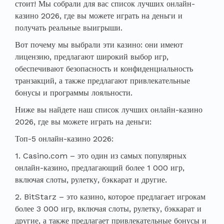
стоит! Мы собрали для вас список лучших онлайн-
казино 2026, где вы можете играть на деньги и
получать реальные выигрыши.
Вот почему мы выбрали эти казино: они имеют
лицензию, предлагают широкий выбор игр,
обеспечивают безопасность и конфиденциальность
транзакций, а также предлагают привлекательные
бонусы и программы лояльности.
Ниже вы найдете наш список лучших онлайн-казино
2026, где вы можете играть на деньги:
Топ-5 онлайн-казино 2026:
1. Casino.com – это один из самых популярных
онлайн-казино, предлагающий более 1 000 игр,
включая слоты, рулетку, бэккарат и другие.
2. BitStarz – это казино, которое предлагает игрокам
более 3 000 игр, включая слоты, рулетку, бэккарат и
другие, а также предлагает привлекательные бонусы и