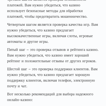
платежей. Вам нужно убедиться, что казино
использует безопасные методы для обработки
платежей, чтобы предотвратить мошенничество.
Четвертым шагом является проверка качества игр. Вам
нужно убедиться, что казино предлагает
высококачественные игры, включая слоты, игровые
автоматы и другие игры.
Пятый шаг – это проверка отзывов и рейтинга казино.
Вам нужно убедиться, что казино имеет хороший
рейтинг и положительные отзывы от других игроков.
Шестой шаг – это проверка поддержки клиентов. Вам
нужно убедиться, что казино предлагает хорошую
поддержку клиентов, включая телефон, электронную
почту и чат.
Вот несколько рекомендаций для выбора надежного
онлайн-казино: