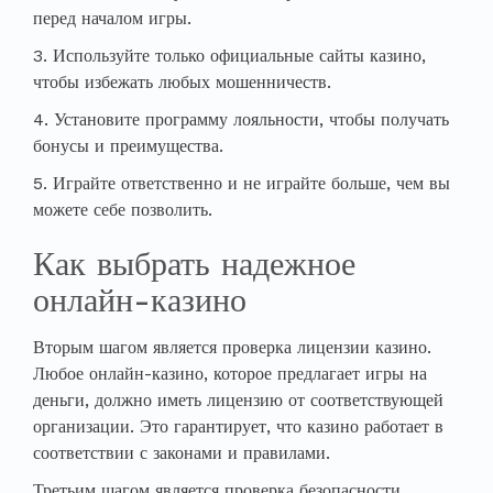
перед началом игры.
3. Используйте только официальные сайты казино,
чтобы избежать любых мошенничеств.
4. Установите программу лояльности, чтобы получать
бонусы и преимущества.
5. Играйте ответственно и не играйте больше, чем вы
можете себе позволить.
Как выбрать надежное
онлайн-казино
Вторым шагом является проверка лицензии казино.
Любое онлайн-казино, которое предлагает игры на
деньги, должно иметь лицензию от соответствующей
организации. Это гарантирует, что казино работает в
соответствии с законами и правилами.
Третьим шагом является проверка безопасности