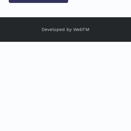
Developed by
WebTM