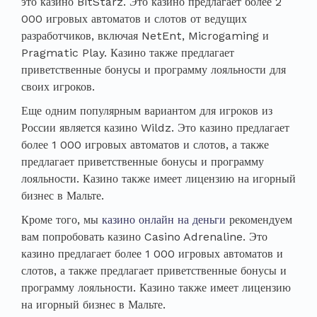
это казино BitStarz. Это казино предлагает более 2
000 игровых автоматов и слотов от ведущих
разработчиков, включая NetEnt, Microgaming и
Pragmatic Play. Казино также предлагает
приветственные бонусы и программу лояльности для
своих игроков.
Еще одним популярным вариантом для игроков из
России является казино Wildz. Это казино предлагает
более 1 000 игровых автоматов и слотов, а также
предлагает приветственные бонусы и программу
лояльности. Казино также имеет лицензию на игорный
бизнес в Мальте.
Кроме того, мы
казино онлайн на деньги
рекомендуем
вам попробовать казино Casino Adrenaline. Это
казино предлагает более 1 000 игровых автоматов и
слотов, а также предлагает приветственные бонусы и
программу лояльности. Казино также имеет лицензию
на игорный бизнес в Мальте.