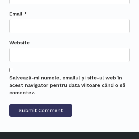
Email *
Website
Salvează-mi numele, emailul și site-ul web în
acest navigator pentru data viitoare când o să
comentez.