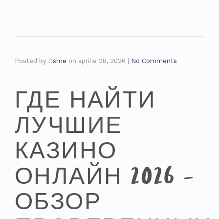
Posted by
itsme
on
aprilie 28, 2026
|
No Comments
ГДЕ НАЙТИ
ЛУЧШИЕ
КАЗИНО
ОНЛАЙН 2026 –
ОБЗОР