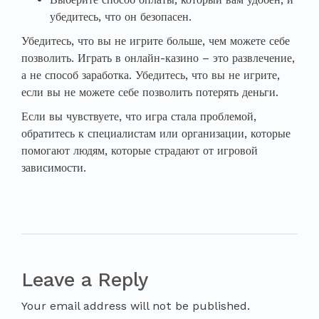
убедитесь, что он безопасен.
Убедитесь, что вы не игрите больше, чем можете себе
позволить. Играть в онлайн-казино – это развлечение,
а не способ заработка. Убедитесь, что вы не игрите,
если вы не можете себе позволить потерять деньги.
Если вы чувствуете, что игра стала проблемой,
обратитесь к специалистам или организации, которые
помогают людям, которые страдают от игровой
зависимости.
Leave a Reply
Your email address will not be published.