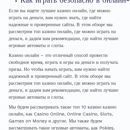
Как играть безопасно в онлайн
Если вы ищете лучшие казино онлайн, где можно
играть на деньги, вам нужно знать, где найти
надежные и проверенные сайты. В этом обзоре мы
рассмотрим топ казино онлайн, где можно играть на
деньги, и дадим вам рекомендации, где найти лучшие
игровые автоматы и слоты.
Казино онлайн – это отличный способ провести
свободное время, играть в игры на деньги и получать
призы. Но чтобы начать играть, вам нужно найти
надежный и проверенный сайт. В этом обзоре мы
рассмотрим топ казино онлайн, где можно играть на
деньги, и дадим вам рекомендации, где найти лучшие
игровые автоматы и слоты.
Мы будем рассматривать такие
топ 10 казино
казино
онлайн, как Casino Online, Online Casino, Slots,
Games on Money и другие. Мы также будем
рассматривать такие игровые автоматы, как Pokies,