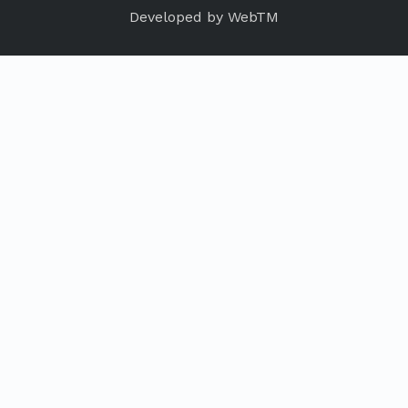
Developed by
WebTM