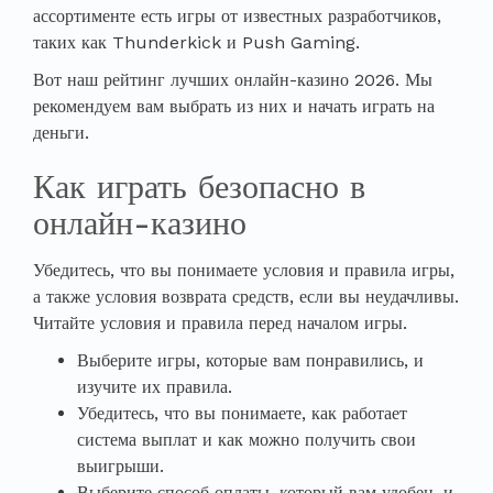
ассортименте есть игры от известных разработчиков,
таких как Thunderkick и Push Gaming.
Вот наш рейтинг лучших онлайн-казино 2026. Мы
рекомендуем вам выбрать из них и начать играть на
деньги.
Как играть безопасно в
онлайн-казино
Убедитесь, что вы понимаете условия и правила игры,
а также условия возврата средств, если вы неудачливы.
Читайте условия и правила перед началом игры.
Выберите игры, которые вам понравились, и
изучите их правила.
Убедитесь, что вы понимаете, как работает
система выплат и как можно получить свои
выигрыши.
Выберите способ оплаты, который вам удобен, и