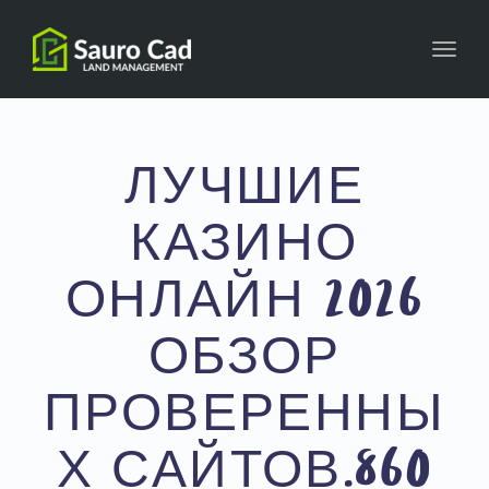
Toggl
navig
ЛУЧШИЕ
КАЗИНО
ОНЛАЙН 2026
ОБЗОР
ПРОВЕРЕННЫ
Х САЙТОВ.860