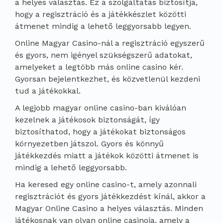
a helyes választás. Ez a szolgáltatás biztosítja,
hogy a regisztráció és a játékkészlet közötti
átmenet mindig a lehető leggyorsabb legyen.
Online Magyar Casino-nál a regisztráció egyszerű
és gyors, nem igényel szükségszerű adatokat,
amelyeket a legtöbb más online casino kér.
Gyorsan bejelentkezhet, és közvetlenül kezdeni
tud a játékokkal.
A legjobb magyar online casino-ban kiválóan
kezelnek a játékosok biztonságát, így
biztosíthatod, hogy a játékokat biztonságos
környezetben játszol. Gyors és könnyű
játékkezdés miatt a játékok közötti átmenet is
mindig a lehető leggyorsabb.
Ha keresed egy online casino-t, amely azonnali
regisztrációt és gyors játékkezdést kínál, akkor a
Magyar Online Casino a helyes választás. Minden
játékosnak van olyan online casinoja, amely a