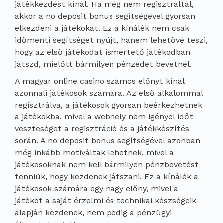
játékkezdést kínál. Ha még nem regisztráltál,
akkor a no deposit bonus segítségével gyorsan
elkezdeni a játékokat. Ez a kínálék nem csak
időmenti segítséget nyújt, hanem lehetővé teszi,
hogy az első játékodat ismertető játékodban
játszd, mielőtt bármilyen pénzedet bevetnél.
A magyar online casino számos előnyt kínál
azonnali játékosok számára. Az első alkalommal
regisztrálva, a játékosok gyorsan beérkezhetnek
a játékokba, mivel a webhely nem igényel időt
veszteséget a regisztráció és a játékkészítés
során. A no deposit bonus segítségével azonban
még inkább motiváltak lehetnek, mivel a
játékosoknak nem kell bármilyen pénzbevetést
tenniük, hogy kezdenek játszani. Ez a kínálék a
játékosok számára egy nagy előny, mivel a
játékot a saját érzelmi és technikai készségeik
alapján kezdenek, nem pedig a pénzügyi