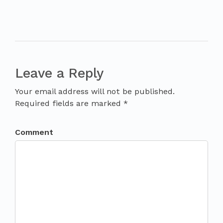
Leave a Reply
Your email address will not be published.
Required fields are marked *
Comment