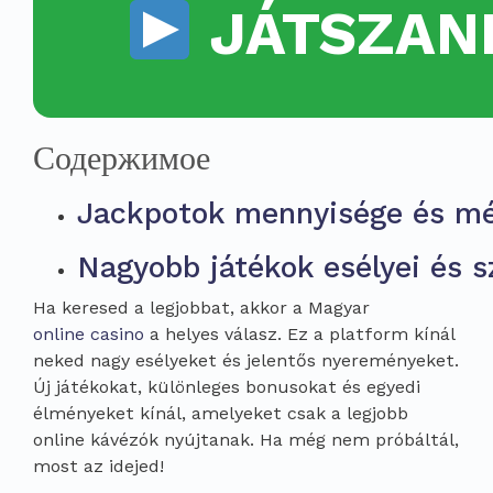
JÁTSZAN
Содержимое
Jackpotok mennyisége és mé
Nagyobb játékok esélyei és s
Ha keresed a legjobbat, akkor a Magyar
online casino
a helyes válasz. Ez a platform kínál
neked nagy esélyeket és jelentős nyereményeket.
Új játékokat, különleges bonusokat és egyedi
élményeket kínál, amelyeket csak a legjobb
online kávézók nyújtanak. Ha még nem próbáltál,
most az idejed!