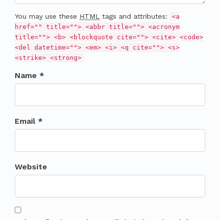
You may use these
HTML
tags and attributes:
<a
href="" title=""> <abbr title=""> <acronym
title=""> <b> <blockquote cite=""> <cite> <code>
<del datetime=""> <em> <i> <q cite=""> <s>
<strike> <strong>
Name *
Email *
Website