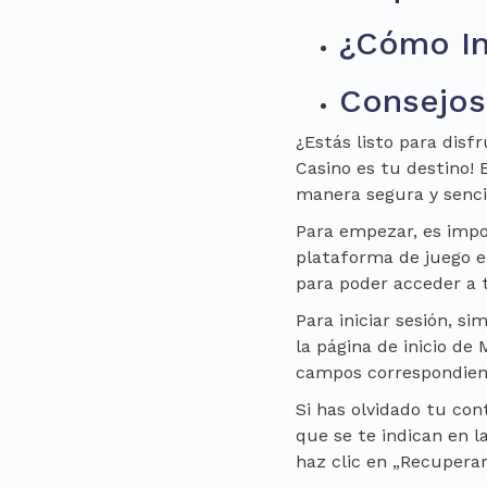
¿Cómo In
Consejos
¿Estás listo para disf
Casino es tu destino! 
manera segura y sencil
Para empezar, es imp
plataforma de juego en
para poder acceder a 
Para iniciar sesión, s
la página de inicio de
campos correspondiente
Si has olvidado tu con
que se te indican en l
haz clic en „Recuperar