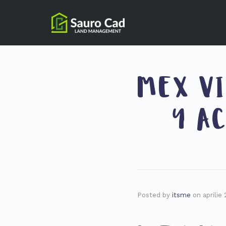
MEX VI
Y AC
Posted by
itsme
on
aprilie