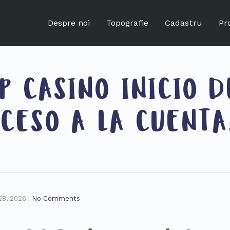
Despre noi
Topografie
Cadastru
Pr
P CASINO INICIO D
CESO A LA CUENTA
 28, 2026
|
No Comments