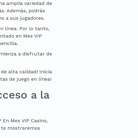
una amplia variedad de
más. Además, podrás
no a sus jugadores.
línea. Por lo tanto,
entado en Mex VIP
encilla.
omienza a disfrutar de
e alta calidad! Inicia
as de juego en línea!
cceso a la
? En Mex VIP Casino,
, te mostraremos