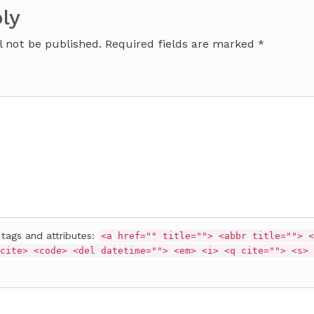
ly
l not be published. Required fields are marked *
tags and attributes:
<a href="" title=""> <abbr title=""> <
cite> <code> <del datetime=""> <em> <i> <q cite=""> <s> 