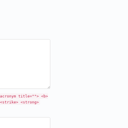
acronym title=""> <b>
<strike> <strong>