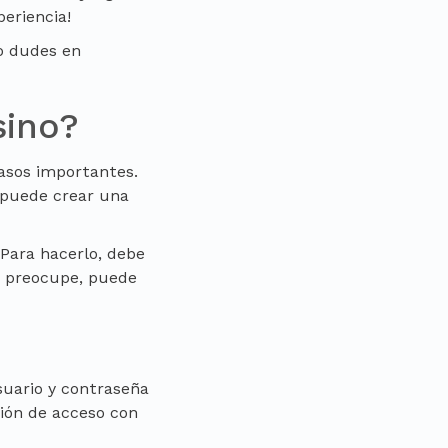
periencia!
no dudes en
sino?
pasos importantes.
, puede crear una
 Para hacerlo, debe
e preocupe, puede
uario y contraseña
ción de acceso con