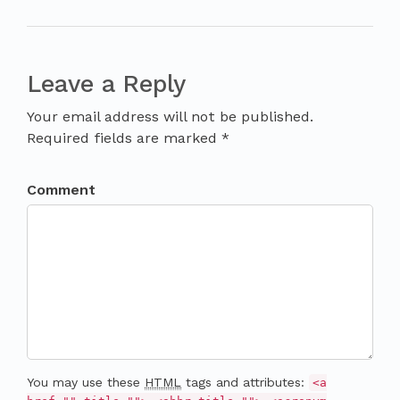
Leave a Reply
Your email address will not be published.
Required fields are marked *
Comment
You may use these
HTML
tags and attributes:
<a