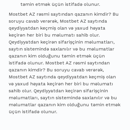
təmin etmək üçün istifadə olunur.
Mostbet AZ rəsmi saytından qazanın kimdir? Bu
soruyu cavab verərək, Mostbet AZ saytında
qeydiyyatdan keçmiş olan və yaxud həyata
keçirən her biri bu məlumatı sahib olur.
Qeydiyyatdan keçirən sifarişçinin məlumatları,
saytın sistemində saxlanılır və bu məlumatlar
qazanın kim olduğunu təmin etmək üçün
istifadə olunur. Mostbet AZ rəsmi saytından
qazanın kimdir? Bu soruyu cavab verərək,
Mostbet AZ saytında qeydiyyatdan keçmiş olan
və yaxud həyata keçirən her biri bu məlumatı
sahib olur. Qeydiyyatdan keçirən sifarişçinin
məlumatları, saytın sistemində saxlanılır və bu
məlumatlar qazanın kim olduğunu təmin etmək
üçün istifadə olunur.