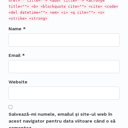
href="" title=""> <abbr title=""> <acronym
title=""> <b> <blockquote cite=""> <cite> <code>
<del datetime=""> <em> <i> <q cite=""> <s>
<strike> <strong>
Name *
Email *
Website
Salvează-mi numele, emailul și site-ul web în
acest navigator pentru data viitoare când o să
comentez.