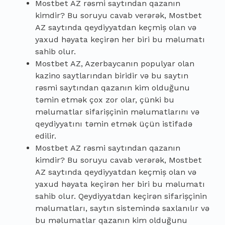
Mostbet AZ rəsmi saytından qazanın
kimdir? Bu soruyu cavab verərək, Mostbet
AZ saytında qeydiyyatdan keçmiş olan və
yaxud həyata keçirən her biri bu məlumatı
sahib olur.
Mostbet AZ, Azerbaycanın populyar olan
kazino saytlarından biridir və bu saytın
rəsmi saytından qazanın kim olduğunu
təmin etmək çox zor olar, çünki bu
məlumatlar sifarişçinin məlumatlarını və
qeydiyyatını təmin etmək üçün istifadə
edilir.
Mostbet AZ rəsmi saytından qazanın
kimdir? Bu soruyu cavab verərək, Mostbet
AZ saytında qeydiyyatdan keçmiş olan və
yaxud həyata keçirən her biri bu məlumatı
sahib olur. Qeydiyyatdan keçirən sifarişçinin
məlumatları, saytın sistemində saxlanılır və
bu məlumatlar qazanın kim olduğunu