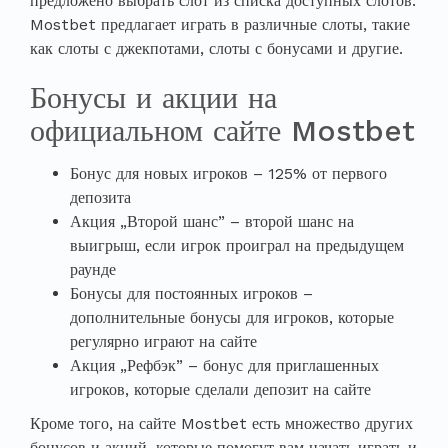
предложено выбрать слот из списка доступных слотов.
Mostbet предлагает играть в различные слоты, такие
как слоты с джекпотами, слоты с бонусами и другие.
Бонусы и акции на
официальном сайте Mostbet
Бонус для новых игроков – 125% от первого
депозита
Акция „Второй шанс” – второй шанс на
выигрыш, если игрок проиграл на предыдущем
раунде
Бонусы для постоянных игроков –
дополнительные бонусы для игроков, которые
регулярно играют на сайте
Акция „Рефбэк” – бонус для приглашенных
игроков, которые сделали депозит на сайте
Кроме того, на сайте Mostbet есть множество других
бонусов и акций, которые помогут вам начать играть и