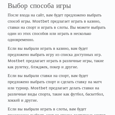
Выбор способа игры
После входа на сайт, вам будет предложено выбрать
способ игры. Mostbet предлагает играть в казино,
ставки на спорт и играть в слоты. Вы можете выбрать
один из этих способов или играть в несколько
одновременно.
Если вы выбрали играть в казино, вам будет
предложено выбрать игру из списка доступных игр.
Mostbet предлагает играть в различные игры, такие
как рулетку, блэкджек, покер и другие.
Если вы выбрали ставки на спорт, вам будет
предложено выбрать спорт и сделать ставку на матч
или турнир. Mostbet предлагает делать ставки на
различные виды спорта, такие как футбол, баскетбол,
хоккей и другие.
Если вы выбрали играть в слоты, вам будет