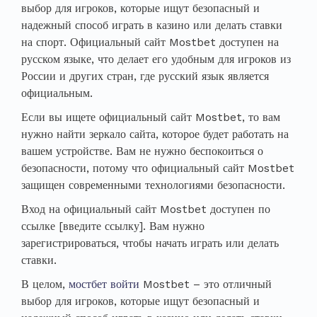
выбор для игроков, которые ищут безопасный и
надежный способ играть в казино или делать ставки
на спорт. Официальный сайт Mostbet доступен на
русском языке, что делает его удобным для игроков из
России и других стран, где русский язык является
официальным.
Если вы ищете официальный сайт Mostbet, то вам
нужно найти зеркало сайта, которое будет работать на
вашем устройстве. Вам не нужно беспокоиться о
безопасности, потому что официальный сайт Mostbet
защищен современными технологиями безопасности.
Вход на официальный сайт Mostbet доступен по
ссылке [введите ссылку]. Вам нужно
зарегистрироваться, чтобы начать играть или делать
ставки.
В целом,
мостбет войти
Mostbet – это отличный
выбор для игроков, которые ищут безопасный и