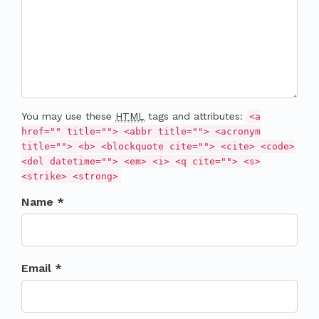
You may use these
HTML
tags and attributes:
<a
href="" title=""> <abbr title=""> <acronym
title=""> <b> <blockquote cite=""> <cite> <code>
<del datetime=""> <em> <i> <q cite=""> <s>
<strike> <strong>
Name *
Email *