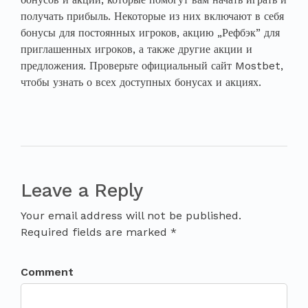
получать прибыль. Некоторые из них включают в себя
бонусы для постоянных игроков, акцию „Рефбэк” для
приглашенных игроков, а также другие акции и
предложения. Проверьте официальный сайт Mostbet,
чтобы узнать о всех доступных бонусах и акциях.
Leave a Reply
Your email address will not be published.
Required fields are marked *
Comment