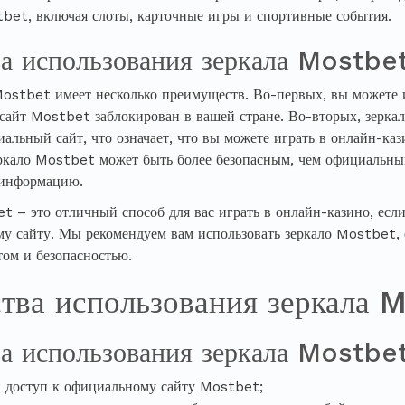
bet, включая слоты, карточные игры и спортивные события.
а использования зеркала Mostbe
Mostbet имеет несколько преимуществ. Во-первых, вы можете и
сайт Mostbet заблокирован в вашей стране. Во-вторых, зерк
иальный сайт, что означает, что вы можете играть в онлайн-ка
еркало Mostbet может быть более безопасным, чем официальный
 информацию.
t – это отличный способ для вас играть в онлайн-казино, есл
у сайту. Мы рекомендуем вам использовать зеркало Mostbet, е
том и безопасностью.
ва использования зеркала 
а использования зеркала Mostbet
 доступ к официальному сайту Mostbet;