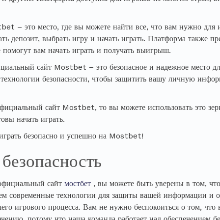
t – это место, где вы можете найти все, что вам нужно для 
лать депозит, выбрать игру и начать играть. Платформа также п
 помогут вам начать играть и получать выигрыш.
ициальный сайт Mostbet – это безопасное и надежное место дл
 технологии безопасности, чтобы защитить вашу личную инфо
официальный сайт Mostbet, то вы можете использовать это зер
товы начать играть.
 играть безопасно и успешно на Mostbet!
 безопасность
 официальный сайт
мостбет
, вы можете быть уверены в том, чт
ем современные технологии для защиты вашей информации и о
го игрового процесса. Вам не нужно беспокоиться о том, что
ачению, потому что наша команда работает над обеспечением б