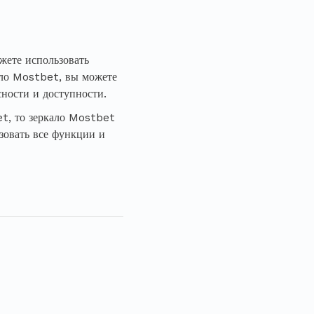
жете использовать
ало Mostbet, вы можете
сности и доступности.
et, то зеркало Mostbet
зовать все функции и