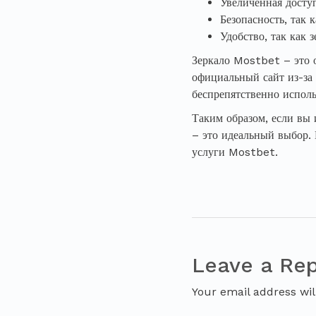
Увеличенная доступ
Безопасность, так 
Удобство, так как 
Зеркало Mostbet – это 
официальный сайт из-за
беспрепятственно исполь
Таким образом, если вы
– это идеальный выбор.
услуги Mostbet.
Leave a Rep
Your email address wil