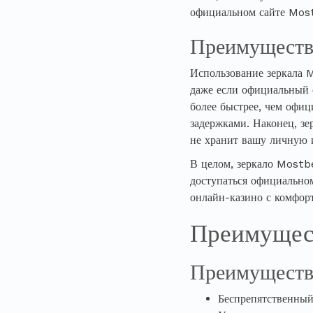
официальном сайте Most
Преимуществ
Использование зеркала 
даже если официальный 
более быстрее, чем офиц
задержками. Наконец, з
не хранит вашу личную
В целом, зеркало Mostbe
доступаться официальном
онлайн-казино с комфор
Преимущест
Преимуществ
Беспрепятственный