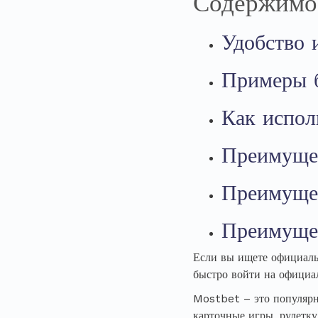
Содержимо
Удобство 
Примеры б
Как испол
Преимущес
Преимущес
Преимущес
Если вы ищете официаль
быстро войти на официа
Mostbet – это популярна
карточные игры, рулетку