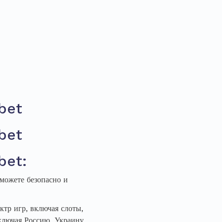
tbet
tbet
bet:
можете безопасно и
ктр игр, включая слоты,
включая Россию, Украину