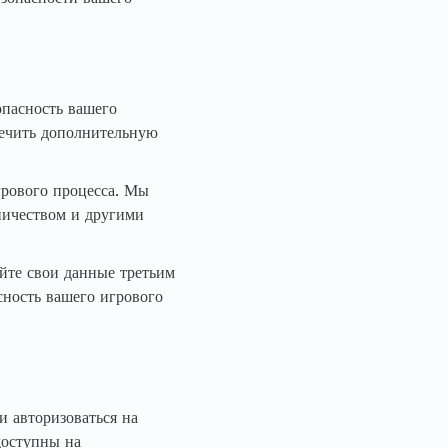
пасность вашего
печить дополнительную
грового процесса. Мы
ничеством и другими
йте свои данные третьим
ность вашего игрового
и авторизоваться на
доступны на