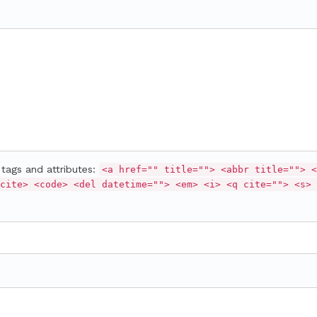
tags and attributes:
<a href="" title=""> <abbr title=""> <
cite> <code> <del datetime=""> <em> <i> <q cite=""> <s> 