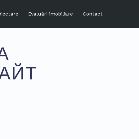
oiectare
Evaluări imobiliare
Contact
А
АЙТ