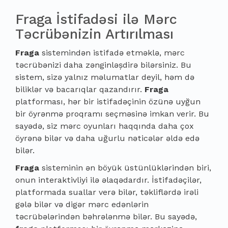
Fraga İstifadəsi ilə Mərc
Təcrübənizin Artırılması
Fraga
sistemindən istifadə etməklə, mərc
təcrübənizi daha zənginləşdirə bilərsiniz. Bu
sistem, sizə yalnız məlumatlar deyil, həm də
biliklər və bacarıqlar qazandırır.
Fraga
platforması, hər bir istifadəçinin özünə uyğun
bir öyrənmə proqramı seçməsinə imkan verir. Bu
sayədə, siz mərc oyunları haqqında daha çox
öyrənə bilər və daha uğurlu nəticələr əldə edə
bilər.
Fraga
sisteminin ən böyük üstünlüklərindən biri,
onun interaktivliyi ilə əlaqədardır. İstifadəçilər,
platformada suallar verə bilər, təkliflərdə irəli
gələ bilər və digər mərc edənlərin
təcrübələrindən bəhrələnmə bilər. Bu sayədə,