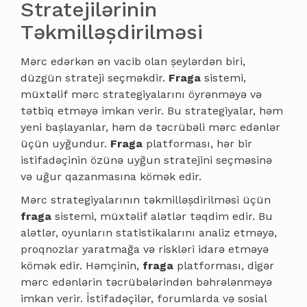
Stratejilərinin
Təkmilləşdirilməsi
Mərc edərkən ən vacib olan şeylərdən biri,
düzgün strateji seçməkdir.
Fraga
sistemi,
müxtəlif mərc strategiyalarını öyrənməyə və
tətbiq etməyə imkan verir. Bu strategiyalar, həm
yeni başlayanlar, həm də təcrübəli mərc edənlər
üçün uyğundur.
Fraga
platforması, hər bir
istifadəçinin özünə uyğun stratejini seçməsinə
və uğur qazanmasına kömək edir.
Mərc strategiyalarının təkmilləşdirilməsi üçün
fraga
sistemi, müxtəlif alətlər təqdim edir. Bu
alətlər, oyunların statistikalarını analiz etməyə,
proqnozlar yaratmağa və riskləri idarə etməyə
kömək edir. Həmçinin,
fraga
platforması, digər
mərc edənlərin təcrübələrindən bəhrələnməyə
imkan verir. İstifadəçilər, forumlarda və sosial