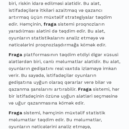
biri, riskin idarə edilməsi alətidir. Bu alət,
istifadəçilərə itkiləri azaltmaq və qazancı
artırmaq üçün müxtəlif strategiyalar təqdim
edir. Həmçinin,
fraga
sistemi proqnozların
yaradılması alətini də təqdim edir. Bu alət,
oyunların statistikalarını analiz etməyə və
nəticələrini proqnozlaşdırmağa kömək edir.
Fraga
platformasının təqdim etdiyi digər xüsusi
alətlərdən biri, canlı məlumatlar alətidir. Bu alət,
oyunların gedişatını real vaxtda izləməyə imkan
verir. Bu sayədə, istifadəçilər oyunların
gedişatına uyğun olaraq qərarlar verə bilər və
qazanma şanslarını artırabilir.
Fraga
sistemi, hər
bir istifadəçinin özünə uyğun alətləri seçməsinə
və uğur qazanmasına kömək edir.
Fraga
sistemi, həmçinin müxtəlif statistik
məlumatlar təqdim edir. Bu məlumatlar,
oyunların nəticələrini analiz etməyə,