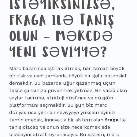
ISTƏYIRSINIZSƏ,
FRAGA ILƏ TANIŞ
OLUN – MƏRCDƏ
YENI SƏVIYYƏ?
Mərc bazarında iştirak etmək, hər zaman böyük
bir risk və eyni zamanda böyük bir gəlir potensialı
deməkdir. Bu bazarda uğur qazanmaq üçün
təkcə şansınıza güvənmək yetməz. Ən vacib olan
şeylər təcrübə, strateji düşüncə və düzgün
platformanı seçməkdir. Bu gün biz mərc
dünyasında yeni bir səviyyəyə yüksəlməyinizi
təmin edəcək, innovativ bir sistem olan
fraga
ilə
tanış olacaq və onun sizə necə kömək edə
biləcəyini ətraflı öyrənəcəyik. Bu sistem, mərc