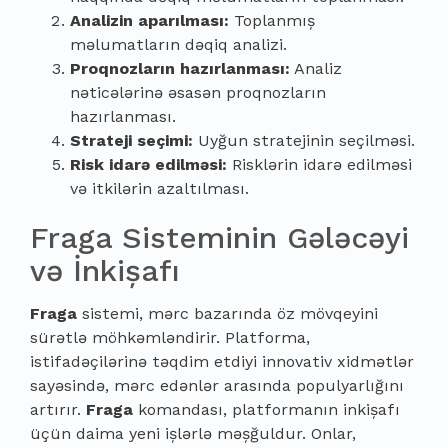
Analizin aparılması:
Toplanmış
məlumatların dəqiq analizi.
Proqnozların hazırlanması:
Analiz
nəticələrinə əsasən proqnozların
hazırlanması.
Strateji seçimi:
Uyğun stratejinin seçilməsi.
Risk idarə edilməsi:
Risklərin idarə edilməsi
və itkilərin azaltılması.
Fraga Sisteminin Gələcəyi
və İnkişafı
Fraga
sistemi, mərc bazarında öz mövqeyini
sürətlə möhkəmləndirir. Platforma,
istifadəçilərinə təqdim etdiyi innovativ xidmətlər
sayəsində, mərc edənlər arasında populyarlığını
artırır.
Fraga
komandası, platformanın inkişafı
üçün daima yeni işlərlə məşğuldur. Onlar,