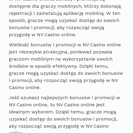
dostępne dla graczy mobilnych, którzy dokonają
rejestracji i zainstalują aplikację mobilną. W ten
sposób, gracze mogą uzyskać dostęp do swoich
bonusów i promocji, aby rozpocząć swoją
przygodę w NV Casino online.
Wielkość bonusów i promocji w NV Casino online
jest niezwykle atrakcyjna, ponieważ pozwala
graczom mobilnym na wykorzystanie swoich
środków w sposób efektywny. Dzięki temu,
gracze mogą uzyskać dostęp do swoich bonusów
i promocji, aby rozpocząć swoją przygodę w NV
Casino online.
Jeśli szukasz najlepszych bonusów i promocji w
NV Casino online, to NV Casino online jest
idealnym wyborem. Dzięki temu, gracze mogą
uzyskać dostęp do swoich bonusów i promocji,
aby rozpocząć swoją przygodę w NV Casino