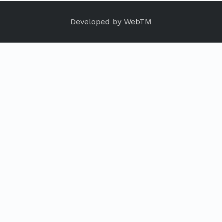
Developed by
WebTM