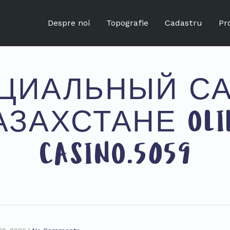
Despre noi
Topografie
Cadastru
Pr
ЦИАЛЬНЫЙ СА
АЗАХСТАНЕ OLI
CASINO.5059