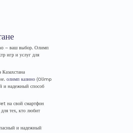
тане
ino – ваш выбор. Олимп
тр игр и услуг для
з Казахстана
ие.
олимп казино
(Olimp
ый и надежный способ
Bet на свой смартфон
 для тех, кто любит
зопасный и надежный