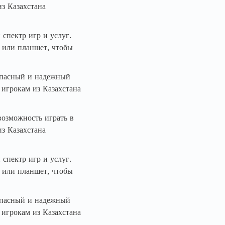
з Казахстана
спектр игр и услуг.
 или планшет, чтобы
зопасный и надежный
 игрокам из Казахстана
возможность играть в
з Казахстана
спектр игр и услуг.
 или планшет, чтобы
зопасный и надежный
 игрокам из Казахстана