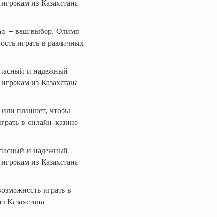
 игрокам из Казахстана
ino – ваш выбор. Олимп
ность играть в различных
зопасный и надежный
 игрокам из Казахстана
 или планшет, чтобы
играть в онлайн-казино
зопасный и надежный
 игрокам из Казахстана
возможность играть в
з Казахстана