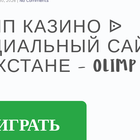
 30, 2026
|
No Comments
П КАЗИНО ᐉ
ИАЛЬНЫЙ СА
СТАНЕ – OLIMP
ИГРАТЬ