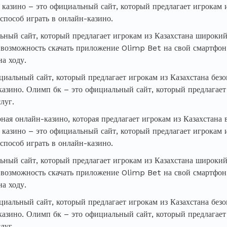
казино – это официальный сайт, который предлагает игрокам и
способ играть в онлайн-казино.
ный сайт, который предлагает игрокам из Казахстана широкий 
о возможность скачать приложение Olimp Bet на свой смартфон
на ходу.
циальный сайт, который предлагает игрокам из Казахстана бе
казино. Олимп бк – это официальный сайт, который предлагает
луг.
ная онлайн-казино, которая предлагает игрокам из Казахстана 
казино – это официальный сайт, который предлагает игрокам и
способ играть в онлайн-казино.
ный сайт, который предлагает игрокам из Казахстана широкий 
о возможность скачать приложение Olimp Bet на свой смартфон
на ходу.
циальный сайт, который предлагает игрокам из Казахстана бе
казино. Олимп бк – это официальный сайт, который предлагает
луг.