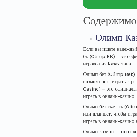
Содержимо
Олимп Каз
Если вы ищете надежный
бк (Olimp BK) – это офи
игроков из Казахстана.
Олимп бет (Olimp Bet) –
возможность играть в ра
Casino) – это официаль
играть в онлайн-казино.
Олимп бет скачать (Olim
или планшет, чтобы игра
играть в онлайн-казино 
Олимп казино – это офи