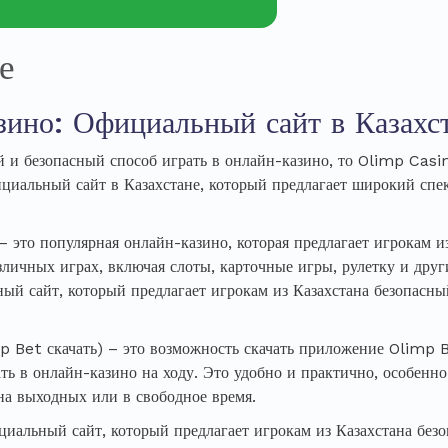
е
ино: Официальный сайт в Казахс
 и безопасный способ играть в онлайн-казино, то Olimp Cas
циальный сайт в Казахстане, который предлагает широкий спек
 это популярная онлайн-казино, которая предлагает игрокам и
зличных играх, включая слоты, карточные игры, рулетку и друг
ный сайт, который предлагает игрокам из Казахстана безопасн
p Bet скачать) – это возможность скачать приложение Olimp 
ть в онлайн-казино на ходу. Это удобно и практично, особенно
на выходных или в свободное время.
циальный сайт, который предлагает игрокам из Казахстана бе