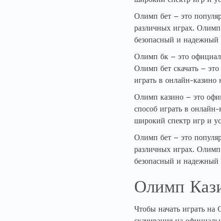
Олимп бет – это популяр
различных играх. Олимп 
безопасный и надежный 
Олимп бк – это официаль
Олимп бет скачать – эт
играть в онлайн-казино 
Олимп казино – это офи
способ играть в онлайн-
широкий спектр игр и ус
Олимп бет – это популяр
различных играх. Олимп 
безопасный и надежный 
Олимп Кази
Чтобы начать играть на 
скачивания на официальн