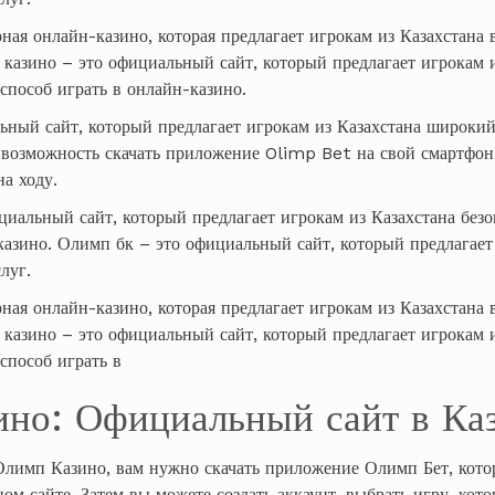
ная онлайн-казино, которая предлагает игрокам из Казахстана 
казино – это официальный сайт, который предлагает игрокам и
способ играть в онлайн-казино.
ный сайт, который предлагает игрокам из Казахстана широкий 
о возможность скачать приложение Olimp Bet на свой смартфон
на ходу.
циальный сайт, который предлагает игрокам из Казахстана бе
казино. Олимп бк – это официальный сайт, который предлагает
луг.
ная онлайн-казино, которая предлагает игрокам из Казахстана 
казино – это официальный сайт, который предлагает игрокам и
способ играть в
но: Официальный сайт в Каз
Олимп Казино, вам нужно скачать приложение Олимп Бет, кото
ом сайте. Затем вы можете создать аккаунт, выбрать игру, кото