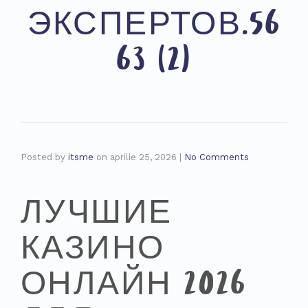
ЭКСПЕРТОВ.56
63 (2)
Posted by
itsme
on
aprilie 25, 2026
|
No Comments
ЛУЧШИЕ
КАЗИНО
ОНЛАЙН 2026