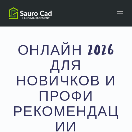
Toggl
navig
ОНЛАЙН 2026
ДЛЯ
НОВИЧКОВ И
ПРОФИ
РЕКОМЕНДАЦ
ИИ