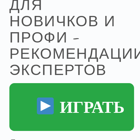
ДЛЯ
НОВИЧКОВ И
ПРОФИ –
РЕКОМЕНДАЦИ
ЭКСПЕРТОВ
ИГРАТЬ