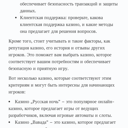
обеспечивает безопасность транзакций и защиты
данных.
Клиентская поддержка: проверьте, какова
клиентская поддержка казино, и какие методы
она предлагает для решения вопросов.
Кроме того, стоит учитывать и такие факторы, как
репутация казино, его история и отзывы других
игроков. Это поможет вам выбрать казино, которое
соответствует вашим потребностям и обеспечивает
безопасную и приятную игру.
Вот несколько казино, которые соответствуют этим
критериям и могут быть интересны для начинающих
игроков:
Казино „Русская ночь” – это популярное онлайн-
казино, которое предлагает игры от ведущих
разработчиков, включая игровые автоматы и слоты.
Казино „Вавада” – это казино, которое предлагает