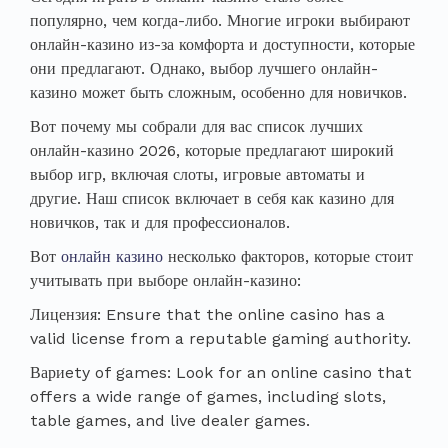
популярно, чем когда-либо. Многие игроки выбирают
онлайн-казино из-за комфорта и доступности, которые
они предлагают. Однако, выбор лучшего онлайн-
казино может быть сложным, особенно для новичков.
Вот почему мы собрали для вас список лучших
онлайн-казино 2026, которые предлагают широкий
выбор игр, включая слоты, игровые автоматы и
другие. Наш список включает в себя как казино для
новичков, так и для профессионалов.
Вот
онлайн казино
несколько факторов, которые стоит
учитывать при выборе онлайн-казино:
Лицензия: Ensure that the online casino has a
valid license from a reputable gaming authority.
Вариety of games: Look for an online casino that
offers a wide range of games, including slots,
table games, and live dealer games.