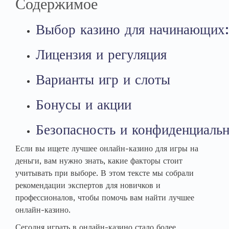
Содержимое
Выбор казино для начинающих:
Лицензия и регуляция
Варианты игр и слоты
Бонусы и акции
Безопасность и конфиденциальн
Если вы ищете лучшее онлайн-казино для игры на
деньги, вам нужно знать, какие факторы стоит
учитывать при выборе. В этом тексте мы собрали
рекомендации экспертов для новичков и
профессионалов, чтобы помочь вам найти лучшее
онлайн-казино.
Сегодня играть в онлайн-казино стало более