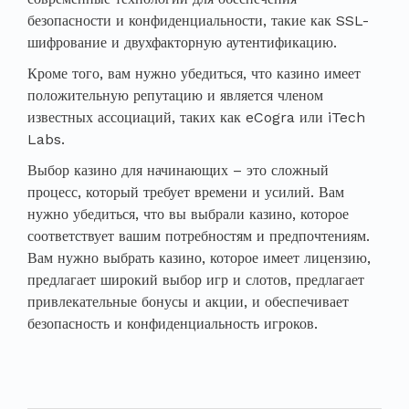
безопасности и конфиденциальности, такие как SSL-
шифрование и двухфакторную аутентификацию.
Кроме того, вам нужно убедиться, что казино имеет
положительную репутацию и является членом
известных ассоциаций, таких как eCogra или iTech
Labs.
Выбор казино для начинающих – это сложный
процесс, который требует времени и усилий. Вам
нужно убедиться, что вы выбрали казино, которое
соответствует вашим потребностям и предпочтениям.
Вам нужно выбрать казино, которое имеет лицензию,
предлагает широкий выбор игр и слотов, предлагает
привлекательные бонусы и акции, и обеспечивает
безопасность и конфиденциальность игроков.