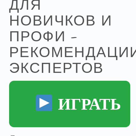
ДЛЯ
НОВИЧКОВ И
ПРОФИ –
РЕКОМЕНДАЦИ
ЭКСПЕРТОВ
ИГРАТЬ