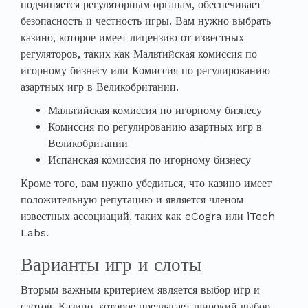
подчиняется регуляторным органам, обеспечивает
безопасность и честность игры. Вам нужно выбрать
казино, которое имеет лицензию от известных
регуляторов, таких как Мальтийская комиссия по
игорному бизнесу или Комиссия по регулированию
азартных игр в Великобритании.
Мальтийская комиссия по игорному бизнесу
Комиссия по регулированию азартных игр в
Великобритании
Испанская комиссия по игорному бизнесу
Кроме того, вам нужно убедиться, что казино имеет
положительную репутацию и является членом
известных ассоциаций, таких как eCogra или iTech
Labs.
Варианты игр и слоты
Вторым важным критерием является выбор игр и
слотов. Казино, которое предлагает широкий выбор