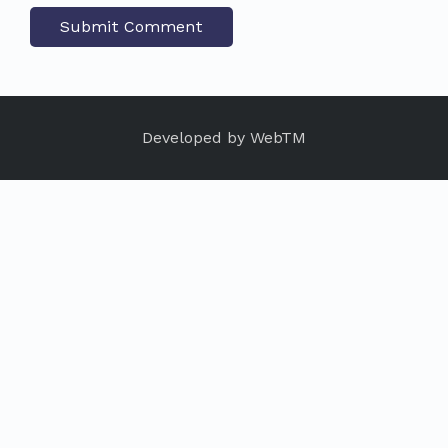
Developed by
WebTM