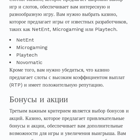
игр и слотов, обеспечивает вам интересную и
разнообразную игру. Вам нужно выбрать казино,
которое предлагает игры от известных разработчиков,
таких как NetEnt, Microgaming или Playtech.
NetEnt
Microgaming
Playtech
Novomatic
Кроме того, вам нужно убедиться, что казино
предлагает слоты с высоким коэффициентом выплат
(RTP) и имеет положительную репутацию.
Бонусы и акции
Третьим важным критерием является выбор бонусов и
акций. Казино, которое предлагает привлекательные
бонусы и акции, обеспечивает вам дополнительные
возможности для игры и увеличения выигрыша. Вам