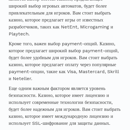
широкий выбор игровых автоматов, будет более
привлекательным для игроков. Вам стоит выбрать
казино, которое предлагает игры от известных
разработчиков, таких как NetEnt, Microgaming и
Playtech.
Кроме того, важен выбор payment-опций. Казино,
которое предлагает широкий выбор payment-опций,
будет более удобным для игроков. Вам стоит выбрать
казино, которое предлагает оплату через популярные
payment-опции, такие как Visa, Mastercard, Skrill
и Neteller.
Еще одним важным фактором является уровень
безопасности. Казино, которое имеет лицензию и
использует современные технологии безопасности,
будет более надежным для игроков. Вам стоит выбрать
казино, которое имеет международную лицензию и
использует SSL-шифрование для защиты данных.