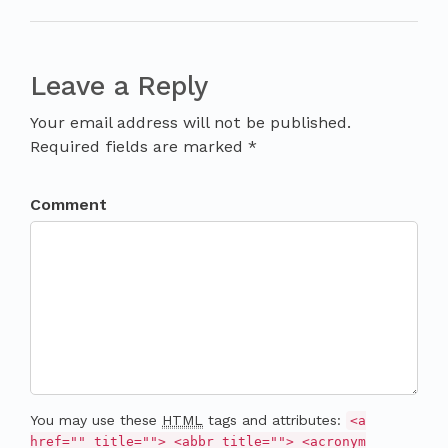
Leave a Reply
Your email address will not be published.
Required fields are marked *
Comment
You may use these
HTML
tags and attributes:
<a
href="" title=""> <abbr title=""> <acronym