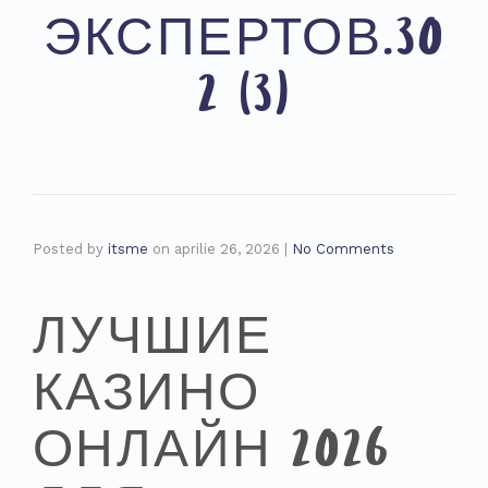
ЭКСПЕРТОВ.30
2 (3)
Posted by
itsme
on
aprilie 26, 2026
|
No Comments
ЛУЧШИЕ
КАЗИНО
ОНЛАЙН 2026