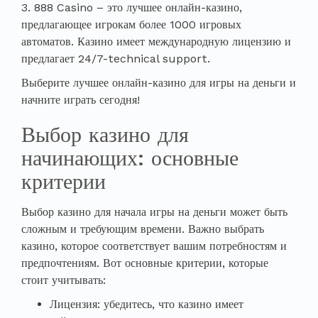
3. 888 Casino – это лучшее онлайн-казино,
предлагающее игрокам более 1000 игровых
автоматов. Казино имеет международную лицензию и
предлагает 24/7-technical support.
Выберите лучшее онлайн-казино для игры на деньги и
начните играть сегодня!
Выбор казино для
начинающих: основные
критерии
Выбор казино для начала игры на деньги может быть
сложным и требующим времени. Важно выбрать
казино, которое соответствует вашим потребностям и
предпочтениям. Вот основные критерии, которые
стоит учитывать:
Лицензия: убедитесь, что казино имеет