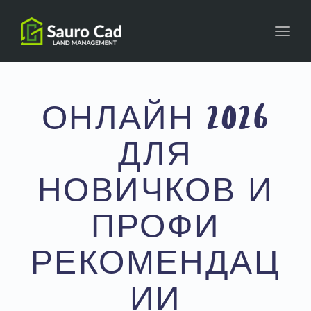
Toggl
navig
ОНЛАЙН 2026
ДЛЯ
НОВИЧКОВ И
ПРОФИ
РЕКОМЕНДАЦ
ИИ