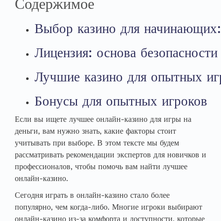
Содержимое
Выбор казино для начинающих:
Лицензия: основа безопасности
Лучшие казино для опытных иг
Бонусы для опытных игроков
Если вы ищете лучшее онлайн-казино для игры на
деньги, вам нужно знать, какие факторы стоит
учитывать при выборе. В этом тексте мы будем
рассматривать рекомендации экспертов для новичков и
профессионалов, чтобы помочь вам найти лучшее
онлайн-казино.
Сегодня играть в онлайн-казино стало более
популярно, чем когда-либо. Многие игроки выбирают
онлайн-казино из-за комфорта и доступности, которые