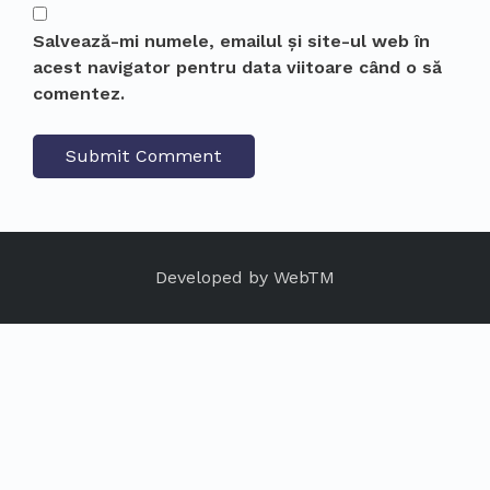
Salvează-mi numele, emailul și site-ul web în
acest navigator pentru data viitoare când o să
comentez.
Developed by
WebTM