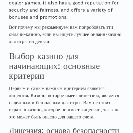
dealer games. It also has a good reputation for
security and fairness, and offers a variety of
bonuses and promotions.
Вот почему мы рекомендуем вам попробовать эти
онлайн-казино, если вы ищете лучшее онлайн-казино
для игры на деньги.
Выбор казино для
начинающих: основные
критерии
Первым и самым важным критерием является
лицензия. Казино, которое имеет лицензию, является
надежным и безопасным для игры. Вам не стоит
играть в казино, которое не имеет лицензии, так как
это может быть опасно для вашего счета.
Лицензия: основа безопасности