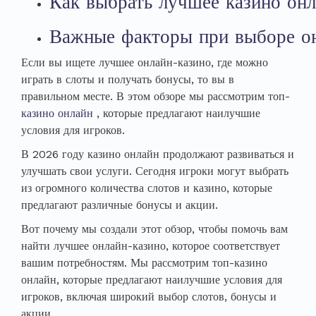
Как выбрать лучшее казино онл
Важные факторы при выборе о
Если вы ищете лучшее онлайн-казино, где можно
играть в слоты и получать бонусы, то вы в
правильном месте. В этом обзоре мы рассмотрим топ-
казино онлайн
, которые предлагают наилучшие
условия для игроков.
В 2026 году казино онлайн продолжают развиваться и
улучшать свои услуги. Сегодня игроки могут выбрать
из огромного количества слотов и казино, которые
предлагают различные бонусы и акции.
Вот почему мы создали этот обзор, чтобы помочь вам
найти лучшее онлайн-казино, которое соответствует
вашим потребностям. Мы рассмотрим топ-казино
онлайн, которые предлагают наилучшие условия для
игроков, включая широкий выбор слотов, бонусы и
акции.