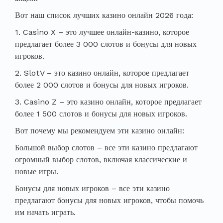
Вот наш список лучших казино онлайн 2026 года:
1. Casino X – это лучшее онлайн-казино, которое
предлагает более 3 000 слотов и бонусы для новых
игроков.
2. SlotV – это казино онлайн, которое предлагает
более 2 000 слотов и бонусы для новых игроков.
3. Casino Z – это казино онлайн, которое предлагает
более 1 500 слотов и бонусы для новых игроков.
Вот почему мы рекомендуем эти казино онлайн:
Большой выбор слотов – все эти казино предлагают
огромный выбор слотов, включая классические и
новые игры.
Бонусы для новых игроков – все эти казино
предлагают бонусы для новых игроков, чтобы помочь
им начать играть.