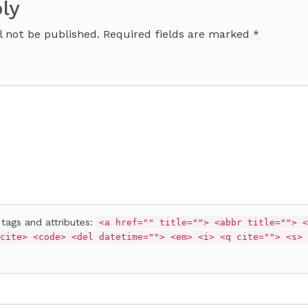
ly
l not be published. Required fields are marked *
tags and attributes:
<a href="" title=""> <abbr title=""> <
cite> <code> <del datetime=""> <em> <i> <q cite=""> <s> 