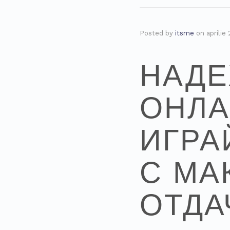
Posted by
itsme
on
aprilie
НАДЕ
ОНЛАЙ
ИГРА
С МА
ОТДА