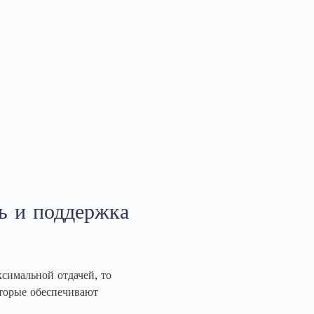
ть и поддержка
ксимальной отдачей, то
оторые обеспечивают