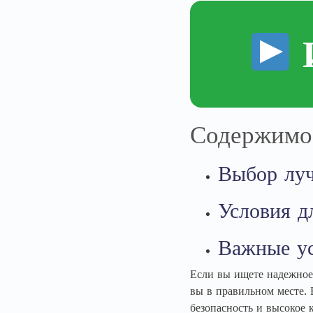
Содержимо
Выбор лу
Условия д
Важные ус
Если вы ищете надежное 
вы в правильном месте. 
безопасность и высокое 