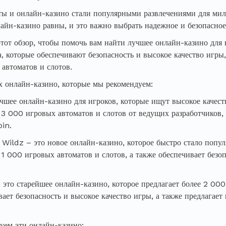
ты и онлайн-казино стали популярными развлечениями для ми
лайн-казино равны, и это важно выбрать надежное и безопасное
тот обзор, чтобы помочь вам найти лучшее онлайн-казино для 
, которые обеспечивают безопасность и высокое качество игры,
автоматов и слотов.
х онлайн-казино, которые мы рекомендуем:
учшее онлайн-казино для игроков, которые ищут высокое качест
 3 000 игровых автоматов и слотов от ведущих разработчиков
in.
 Wildz – это новое онлайн-казино, которое быстро стало попу
 1 000 игровых автоматов и слотов, а также обеспечивает безо
это старейшее онлайн-казино, которое предлагает более 2 000
вает безопасность и высокое качество игры, а также предлагае
уем эти онлайн-казино: