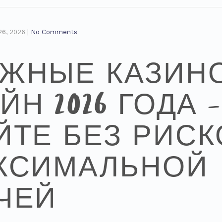
 26, 2026
|
No Comments
ЖНЫЕ КАЗИН
Н 2026 ГОДА –
ЙТЕ БЕЗ РИСК
КСИМАЛЬНОЙ
ЧЕЙ