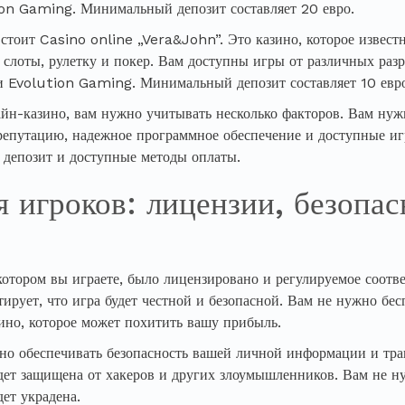
n Gaming. Минимальный депозит составляет 20 евро.
стоит Casino online „Vera&John”. Это казино, которое извест
 слоты, рулетку и покер. Вам доступны игры от различных раз
Evolution Gaming. Минимальный депозит составляет 10 евро
йн-казино, вам нужно учитывать несколько факторов. Вам нуж
репутацию, надежное программное обеспечение и доступные и
депозит и доступные методы оплаты.
я игроков: лицензии, безопас
котором вы играете, было лицензировано и регулируемое соот
тирует, что игра будет честной и безопасной. Вам не нужно бес
зино, которое может похитить вашу прибыль.
но обеспечивать безопасность вашей личной информации и тран
дет защищена от хакеров и других злоумышленников. Вам не ну
ет украдена.