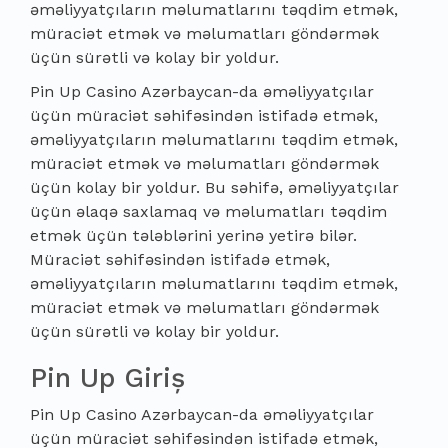
əməliyyatçıların məlumatlarını təqdim etmək,
müraciət etmək və məlumatları göndərmək
üçün sürətli və kolay bir yoldur.
Pin Up Casino Azərbaycan-da əməliyyatçılar
üçün müraciət səhifəsindən istifadə etmək,
əməliyyatçıların məlumatlarını təqdim etmək,
müraciət etmək və məlumatları göndərmək
üçün kolay bir yoldur. Bu səhifə, əməliyyatçılar
üçün əlaqə saxlamaq və məlumatları təqdim
etmək üçün tələblərini yerinə yetirə bilər.
Müraciət səhifəsindən istifadə etmək,
əməliyyatçıların məlumatlarını təqdim etmək,
müraciət etmək və məlumatları göndərmək
üçün sürətli və kolay bir yoldur.
Pin Up Giriş
Pin Up Casino Azərbaycan-da əməliyyatçılar
üçün müraciət səhifəsindən istifadə etmək,