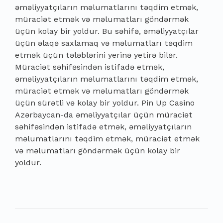
əməliyyatçıların məlumatlarını təqdim etmək,
müraciət etmək və məlumatları göndərmək
üçün kolay bir yoldur. Bu səhifə, əməliyyatçılar
üçün əlaqə saxlamaq və məlumatları təqdim
etmək üçün tələblərini yerinə yetirə bilər.
Müraciət səhifəsindən istifadə etmək,
əməliyyatçıların məlumatlarını təqdim etmək,
müraciət etmək və məlumatları göndərmək
üçün sürətli və kolay bir yoldur. Pin Up Casino
Azərbaycan-da əməliyyatçılar üçün müraciət
səhifəsindən istifadə etmək, əməliyyatçıların
məlumatlarını təqdim etmək, müraciət etmək
və məlumatları göndərmək üçün kolay bir
yoldur.