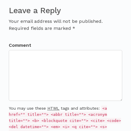
Leave a Reply
Your email address will not be published.
Required fields are marked *
Comment
You may use these
HTML
tags and attributes:
<a
href="" title=""> <abbr title=""> <acronym
title=""> <b> <blockquote cite=""> <cite> <code>
<del datetime=""> <em> <i> <q cite=""> <s>