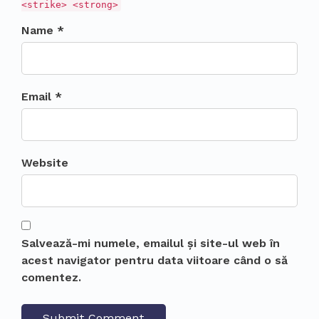
<strike> <strong>
Name *
Email *
Website
Salvează-mi numele, emailul și site-ul web în
acest navigator pentru data viitoare când o să
comentez.