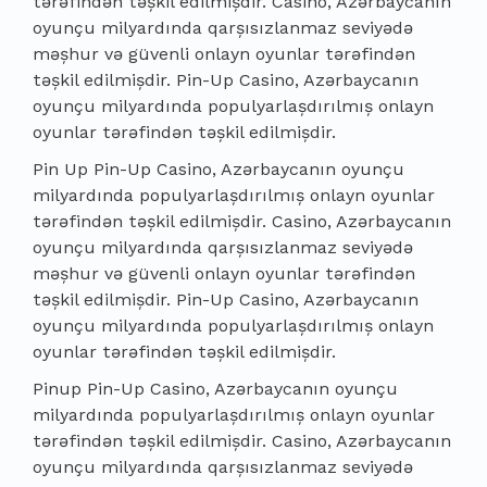
tərəfindən təşkil edilmişdir. Casino, Azərbaycanın
oyunçu milyardında qarşısızlanmaz seviyədə
məşhur və güvenli onlayn oyunlar tərəfindən
təşkil edilmişdir. Pin-Up Casino, Azərbaycanın
oyunçu milyardında populyarlaşdırılmış onlayn
oyunlar tərəfindən təşkil edilmişdir.
Pin Up Pin-Up Casino, Azərbaycanın oyunçu
milyardında populyarlaşdırılmış onlayn oyunlar
tərəfindən təşkil edilmişdir. Casino, Azərbaycanın
oyunçu milyardında qarşısızlanmaz seviyədə
məşhur və güvenli onlayn oyunlar tərəfindən
təşkil edilmişdir. Pin-Up Casino, Azərbaycanın
oyunçu milyardında populyarlaşdırılmış onlayn
oyunlar tərəfindən təşkil edilmişdir.
Pinup Pin-Up Casino, Azərbaycanın oyunçu
milyardında populyarlaşdırılmış onlayn oyunlar
tərəfindən təşkil edilmişdir. Casino, Azərbaycanın
oyunçu milyardında qarşısızlanmaz seviyədə