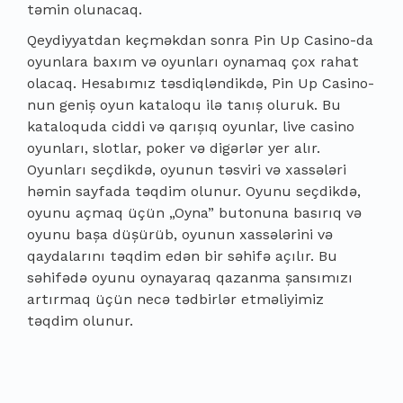
təmin olunacaq.
Qeydiyyatdan keçməkdan sonra Pin Up Casino-da
oyunlara baxım və oyunları oynamaq çox rahat
olacaq. Hesabımız təsdiqləndikdə, Pin Up Casino-
nun geniş oyun kataloqu ilə tanış oluruk. Bu
kataloquda ciddi və qarışıq oyunlar, live casino
oyunları, slotlar, poker və digərlər yer alır.
Oyunları seçdikdə, oyunun təsviri və xassələri
həmin sayfada təqdim olunur. Oyunu seçdikdə,
oyunu açmaq üçün „Oyna” butonuna basırıq və
oyunu başa düşürüb, oyunun xassələrini və
qaydalarını təqdim edən bir səhifə açılır. Bu
səhifədə oyunu oynayaraq qazanma şansımızı
artırmaq üçün necə tədbirlər etməliyimiz
təqdim olunur.